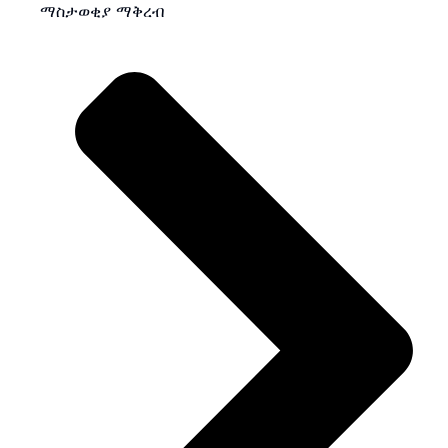
ማስታወቂያ ማቅረብ