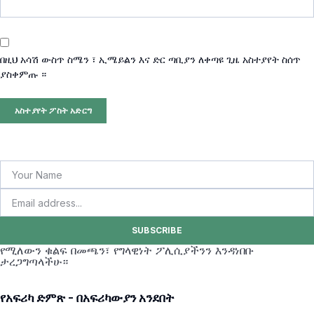
በዚህ አሳሽ ውስጥ ስሜን ፣ ኢሜይልን እና ድር ጣቢያን ለቀጣዩ ጊዜ አስተያየት ስሰጥ
ያስቀምጡ ።
SUBSCRIBE
የሚለውን ቁልፍ በመጫን፣ የግላዊነት ፖሊሲያችንን እንዳነበቡ
ታረጋግጣላችሁ።
የአፍሪካ ድምጽ - በአፍሪካውያን አንደበት