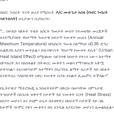
በአየር ንብረት ጥናት ዙሪያ የሚሰሩት
ዶ/ር ሙሉጌታ አሰፋ (የአየር ንብረት
ሳይንቲስት)
ሁኔታውን ሲያስረዱ፦
“… በተለይ ባለፉት ጥቂት አስርት ዓመታት ውስጥ የተመዘገቡ መረጃዎች
እንደሚያሳዩት የከተማዋ ዓመታዊ ከፍተኛ የሙቀት መጠን (Annual
Maximum Temperature) በየአስርት ዓመቱ በአማካይ በ0.36 ዲግሪ
ሴልሺየስ እያደገ መጥቷል። ይህ በዋናነት ‘የከተማ የሙቀት ደሴት’ (Urban
Heat Island Effect) በሚባለው ሳይንሳዊ ክስተት የተነሳ ነው። ከተማዋ
በኮንክሪት እና በአስፋልት ስትወረር ሙቀትን መልሳ የማንጸባረቅ አቅሟ
ይቀንሳል። ይህ በቀጣይም ከተማዋን የአረንጓዴ ልማት ስራዎች ላይ በስፋት
እንድትሰራ ካላስገደዳት በቀር የሙቀት ስጋቱ ይበልጥ ሊጨምር ይችላል።”
የኢትዮጵያ ሜትሮሎጂ ኢንስቲትዩትም በቅርቡ ባወጣቸው ሳምንታዊ
ትንበያዎች በአገሪቱ ዝቅተኛ ቦታዎች ላይ የሙቀት ስጋት (Heat Stress)
እየታየ መሆኑን እና ይህም ሁኔታ በተዘዋዋሪ በከፍተኛ ቦታዎች ላይ ባሉ
ከተሞች ጭምር የቀን ሙቀትን ከፍ እንዲል እያደረገው መሆኑን አመልክቷል።