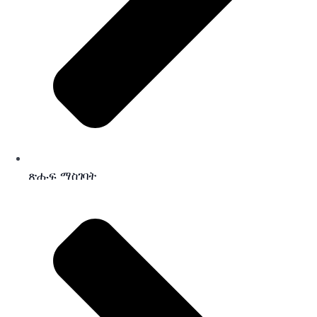
ጽሑፍ ማስገባት