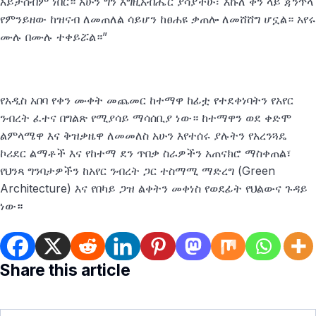
አይታሰብም ነበር። አሁን ግን እግዚአብሔር ያሳያችሁ፣ እኩለ ቀን ላይ ጃንጥላ
የምንይዘው ከዝናብ ለመጠለል ሳይሆን ከፀሐዩ ቃጠሎ ለመሸሸግ ሆኗል። አየሩ
ሙሉ በሙሉ ተቀይሯል።”
የአዲስ አበባ የቀን ሙቀት መጨመር ከተማዋ ከፊቷ የተደቀነባትን የአየር
ንብረት ፈተና በግልጽ የሚያሳይ ማሳሰቢያ ነው። ከተማዋን ወደ ቀድሞ
ልምላሜዋ እና ቅዝቃዜዋ ለመመለስ አሁን እየተሰሩ ያሉትን የአረንጓዴ
ኮሪደር ልማቶች እና የከተማ ደን ጥበቃ ስራዎችን አጠናክሮ ማስቀጠል፣
የህንጻ ግንባታዎችን ከአየር ንብረት ጋር ተስማሚ ማድረግ (Green
Architecture) እና የበካይ ጋዝ ልቀትን መቀነስ የወደፊት የህልውና ጉዳይ
ነው
።
Share this article