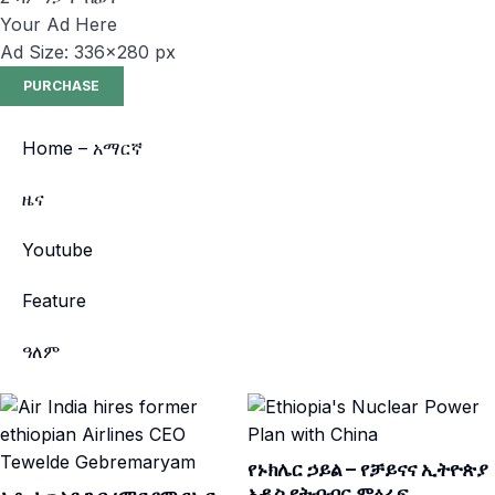
Your Ad Here
Ad Size: 336x280 px
PURCHASE
Home – አማርኛ
ዜና
Youtube
Feature
ዓለም
የኑክሌር ኃይል – የቻይናና ኢትዮጵያ
አዲስ የትብብር ምዕራፍ