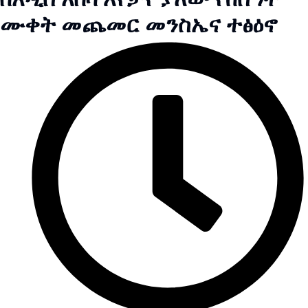
ሙቀት መጨመር መንስኤና ተፅዕኖ