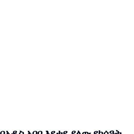
በአዲስ አበባ እየታየ ያለው የከሰዓት