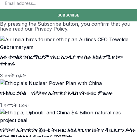
SUBSCRIBE
By pressing the Subscribe button, you confirm that you
have read our Privacy Policy.
አቶ ተወልደ ገብረማርያም የኤር ኢንዲያ ዋና ስራ አስፈፃሚ ሆነው
ተቀጠሩ
3 ቀኖች በፊት
የኑክሌር ኃይል – የቻይናና ኢትዮጵያ አዲስ የትብብር ምዕራፍ
1 ሳምንት በፊት
የቻይና፣ ኢትዮጵያና ጅቡቲ ትብብር አስፈላጊ የሆነበት የ 4 ቢሊዮን ዶላሩ
የጋዝ ማስተላለፊያ መስመር ፕሮጀክት