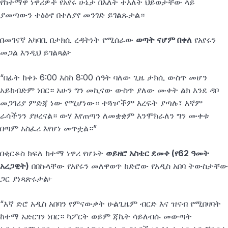
የከተማዋ ነዋሪዎች የአየሩ ሁኔታ በእለት ተእለት ህይወታቸው ላይ
ያመጣውን ተፅዕኖ በተለያየ መንገድ ይገልጹታል።
በመገናኛ አካባቢ በታክሲ ረዳትነት የሚሰራው
ወጣት ናሆም በቀለ
የአየሩን
መጋል እንዲህ ይገልጻል
፦
“በፊት ከቀኑ 6:00 እስከ 8:00 ሰዓት ባለው ጊዜ ታክሲ ውስጥ መሆን
አይከብድም ነበር። አሁን ግን መኪናው ውስጥ ያለው ሙቀት ልክ እንደ ዳቦ
መጋገሪያ ምድጃ ነው የሚሆነው። ተጓዦችም እረፍት ያጣሉ፣ እኛም
ራሳችንን ያዞረናል። ውሃ እየጠጣን ለመቋቋም እንሞክራለን ግን ሙቀቱ
በጣም አስፈሪ እየሆነ መጥቷል።”
በቂርቆስ ክፍለ ከተማ ነዋሪ የሆኑት
ወይዘሮ አስቴር ደመቀ (የ62 ዓመት
አረጋዊት)
በበኩላቸው የአየሩን መለዋወጥ ከድሮው የአዲስ አበባ ትውስታቸው
ጋር ያነጻጽሩታል፦
“እኛ ድሮ አዲስ አበባን የምናውቃት ሁልጊዜም ብርድ እና ዝናብ የሚበዛባት
ከተማ አድርገን ነበር። ካፖርት ወይም ጃኬት ሳይለብሱ መውጣት