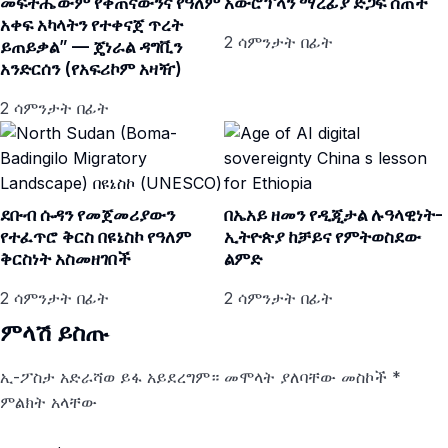
መፍትሔውም የቀጠናውንና የዓለም
አውሮፕላን ማረፊያ ድጋፍ ሰጠች
አቀፍ አካላትን የተቀናጀ ጥረት
2 ሳምንታት በፊት
ይጠይቃል” — ጄነራል ዳግቪን
አንድርሰን (የአፍሪኮም አዛዥ)
2 ሳምንታት በፊት
ደቡብ ሱዳን የመጀመሪያውን
በኤአይ ዘመን የዲጂታል ሉዓላዊነት-
የተፈጥሮ ቅርስ በዩኔስኮ የዓለም
ኢትዮጵያ ከቻይና የምትወስደው
ቅርስነት አስመዘገበች
ልምድ
2 ሳምንታት በፊት
2 ሳምንታት በፊት
ምላሽ ይስጡ
ኢ-ፖስታ አድራሻወ ይፋ አይደረግም።
መሞላት ያለባቸው መስኮች
*
ምልክት አላቸው