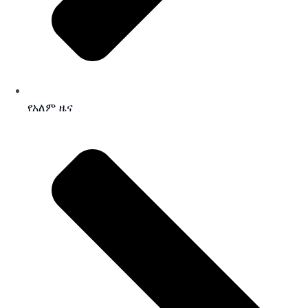
የአለም ዜና