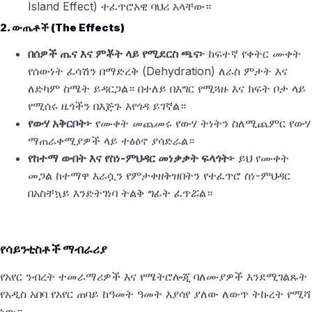
Island Effect) ተፈጥሮአዊ ባህሪ አላቸው።
2. ውጤቶች (The Effects)
በሰዎች ጤና እና ምቾት ላይ የሚደርስ ጫና፦
ከፍተኛ የቀትር ሙቀት
የሰውነት ፈሳሽን በማድረቅ (Dehydration) ለራስ ምታት እና
ለድካም ስሜት ይዳርጋል። በተለይ በእግር የሚጓዙ እና ክፍት ቦታ ላይ
የሚሰሩ ዜጎችን በእጅጉ እየጎዳ ይገኛል።
የውሃ አቅርቦት፦
የሙቀት መጨመሩ የውሃ ትነትን ስለሚጨምር የውሃ
ማጠራቀሚያዎች ላይ ተፅዕኖ ያሳድራል።
የከተማ ውበት እና የስነ-ምህዳር መነቃቃት ፍላጎት፦
ይህ የሙቀት
መጋል ከተማዋ እራሷን የምታቀዘቅዝበትን የተፈጥሮ ስነ-ምህዳር
በአስቸኳይ እንድትገነባ ትልቅ ግፊት ፈጥሯል።
የሳይንቲስቶች ማብራሪያ
የአየር ንብረት ተመራማሪዎች እና የሜትሮሎጂ ባለሙያዎች እንደሚገልጹት
የአዲስ አበባ የአየር ጠባይ ከዓመት ዓመት እያሳየ ያለው ለውጥ ትኩረት የሚሻ
ነው።