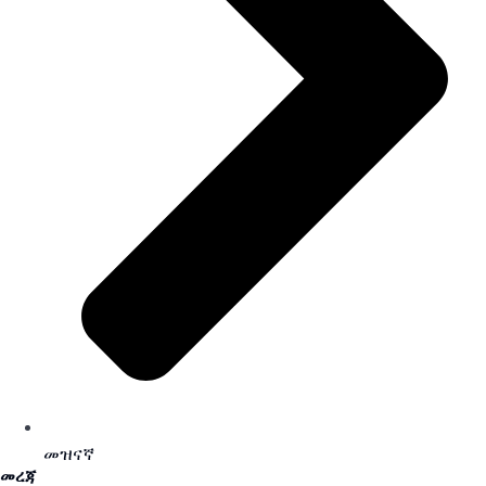
መዝናኛ
መረጃ