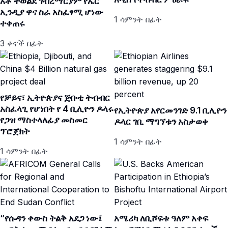
አቶ ተወልደ ገብረማርያም የኤር
ኢንዲያ ዋና ስራ አስፈፃሚ ሆነው
1 ሳምንት በፊት
ተቀጠሩ
3 ቀኖች በፊት
የቻይና፣ ኢትዮጵያና ጅቡቲ ትብብር
አስፈላጊ የሆነበት የ 4 ቢሊዮን ዶላሩ
የኢትዮጵያ አየርመንገድ 9.1 ቢሊዮን
የጋዝ ማስተላለፊያ መስመር
ዶላር ገቢ ማግኘቱን አስታወቀ
ፕሮጀክት
1 ሳምንት በፊት
1 ሳምንት በፊት
“የሱዳን ቀውስ ትልቅ አደጋ ነው፤
አሜሪካ ለቢሾፍቱ ዓለም አቀፍ