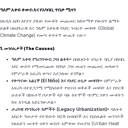
ዓለም አቀፍ ቀውስ እና የአካባቢ ጥበቃ ሚዛን
በአዲስ አበባ እየታየ ያለው የሙቀት መጨመር ከከተማዋ የውስጥ ልማት
ይልቅ በአህጉራዊ እና ዓለም አቀፋዊ የአየር ንብረት መዛባት (Global
Climate Change) የመጣ ቀጥተኛ ውጤት ነው።
1. መንስኤዎች (The Causes)
ዓለም አቀፍ የግሪንሃውስ ጋዝ ልቀት፦
በበለጸጉት ሀገራት ሳቢያ በከባቢ
አየር ውስጥ የሚመነጨው የበካይ ጋዝ መጠን መጨመር መላውን
የምሥራቅ አፍሪካ ቀጣና እያጋለው ይገኛል።
የቀጣናው አልኒኞ (El Niño) እና የአየር ሁኔታ መዛባት፦
በምሥራቅ
አፍሪካ በተደጋጋሚ የሚከሰቱት የዝናብ ወቅቶች መዛባት እና የድርቅ
ዑደቶች በከፍተኛ ቦታዎች ላይ ባሉ ከተሞች ጭምር የቀን ሙቀትን
ከፍ እንዲል አድርገውታል።
ታሪካዊ የኮንክሪት ክምችት (Legacy Urbanization)፦
ባለፉት
አስርት ዓመታት የተገነቡት የፎቅ ስብስቦች እና የአስፋልት መንገዶች
የፀሐይን ሙቀት በቀን ውስጥ አምቀው የመያዝ (Urban Heat