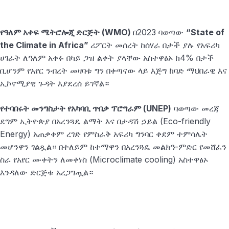
የዓለም አቀፍ ሜትሮሎጂ ድርጅት (WMO)
በ2023 ባወጣው
“State of
the Climate in Africa”
ሪፖርት መሰረት ከሰሃራ በታች ያሉ የአፍሪካ
ሀገራት ለዓለም አቀፉ በካይ ጋዝ ልቀት ያላቸው አስተዋፅኦ ከ4% በታች
ቢሆንም የአየር ንብረት መዛባቱ ግን በቀጣናው ላይ እጅግ ከባድ ማህበራዊ እና
ኢኮኖሚያዊ ጉዳት እያደረሰ ይገኛል።
የተባበሩት መንግስታት የአካባቢ ጥበቃ ፕሮግራም (UNEP)
ባወጣው መረጃ
ደግም ኢትዮጵያ በአረንጓዴ ልማት እና በታዳሽ ኃይል (Eco-friendly
Energy) አጠቃቀም ረገድ የምስራቅ አፍሪካ ግንባር ቀደም ተምሳሌት
መሆንዋን ገልጿል። በተለይም ከተማዋን በአረንጓዴ መልክዓ-ምድር የመሸፈን
ስራ የአየር ሙቀትን ለመቀነስ (Microclimate cooling) አስተዋፅኦ
እንዳለው ድርጅቱ አረጋግጧል።