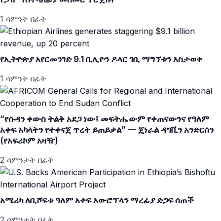
1 ሳምንት በፊት
የኢትዮጵያ አየርመንገድ 9.1 ቢሊዮን ዶላር ገቢ ማግኘቱን አስታወቀ
1 ሳምንት በፊት
“የሱዳን ቀውስ ትልቅ አደጋ ነው፤ መፍትሔውም የቀጠናውንና የዓለም
አቀፍ አካላትን የተቀናጀ ጥረት ይጠይቃል” — ጄነራል ዳግቪን አንድርሰን
(የአፍሪኮም አዛዥ)
2 ሳምንታት በፊት
አሜሪካ ለቢሾፍቱ ዓለም አቀፍ አውሮፕላን ማረፊያ ድጋፍ ሰጠች
2 ሳምንታት በፊት