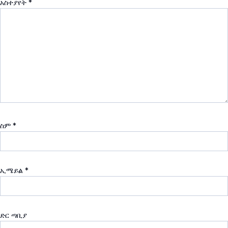
አስተያየት
*
ስም
*
ኢሜይል
*
ድር ጣቢያ