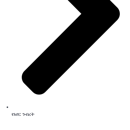
የአየር ንብረት