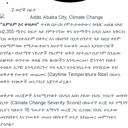
2 ወሮች በፊት
“ለምለም እና ቀዝቃዛ”
ተብላ በታሪክ የምትታወቀውና ከባህር ጠለል በላይ
በ2,355 ሜትር ከፍታ ላይ የምትገኘው ዋና ከተማችን አዲስ አበባ፣ ከቅርብ
ጊዜ ወዲህ በተለይም በቀትር እና በከሰዓት በኋላ ሰዓታት ላይ ከዚህ ቀደም
ተለማምዳው የማታውቀውን ከፍተኛ የሙቀት መጠን እያስተናገደች
ይገኛል። የከተማዋ ነዋሪዎች የክረምት ወቅት እየተጠጋ ቢሆንም ከጊዜው
አልባሳት ወጥተው ቀለል ያሉ ልብሶችን እንዲመርጡ፣ ጃንጥላን የዕለት
ተዕለት አጋዥ እንዲያደርጉና ጥላ ፍለጋ እንዲንከራተቱ ያስገደደው ይህ
ወቅታዊ የሙቀት መጨመር (Daytime Temperature Rise) በአሁኑ
ወቅት የብዙዎች መነጋገሪያ አጀንዳ ሆኗል።
ወቅታዊ መረጃዎች እንደሚያሳዩት በአዲስ አበባ ያለው የአየር ንብረት መዛባት
ስጋት (Climate Change Severity Score) በከፍተኛ ደረጃ ላይ የሚገኝ
ሲሆን ካለፉት 16 ዓመታት አማካኝ መረጃ ጋር ሲነፃፀር የአየር ሁኔታው
መበላሸቱን እና የሙቀት መጠኑ በከፍተኛ ሁኔታ እየጨመረ መምጣቱን
ያሳያል።