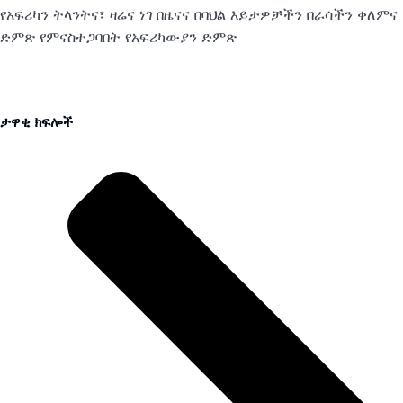
የአፍሪካን ትላንትና፣ ዛሬና ነገ በዜናና በባህል እይታዎቻችን በራሳችን ቀለምና
ድምጽ የምናስተጋባበት የአፍሪካውያን ድምጽ
ታዋቂ ክፍሎች