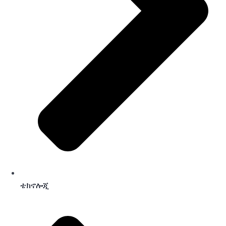
ቴክኖሎጂ