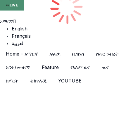
LIVE
አማርኛ
English
Français
العربية
Home – አማርኛ
አፍሪካ
ቢዝነስ
የአየር ንብረት
አርት/መዝናኛ
Feature
የአለም ዜና
ጤና
ስፖርት
ቴክኖሎጂ
YOUTUBE