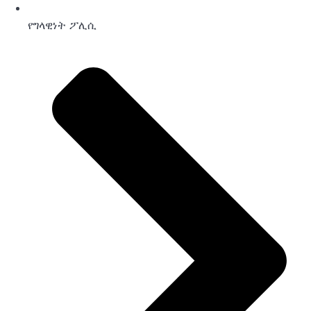
የግላዊነት ፖሊሲ