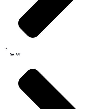
ስለ እኛ