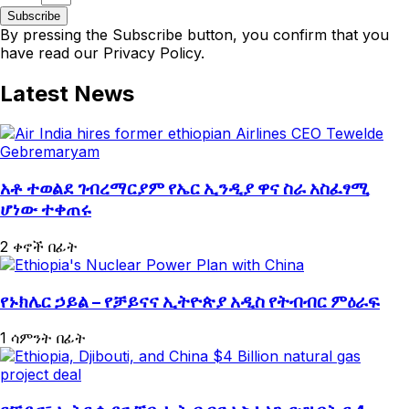
Subscribe
By pressing the Subscribe button, you confirm that you
have read our Privacy Policy.
Latest News
አቶ ተወልደ ገብረማርያም የኤር ኢንዲያ ዋና ስራ አስፈፃሚ
ሆነው ተቀጠሩ
2 ቀኖች በፊት
የኑክሌር ኃይል – የቻይናና ኢትዮጵያ አዲስ የትብብር ምዕራፍ
1 ሳምንት በፊት