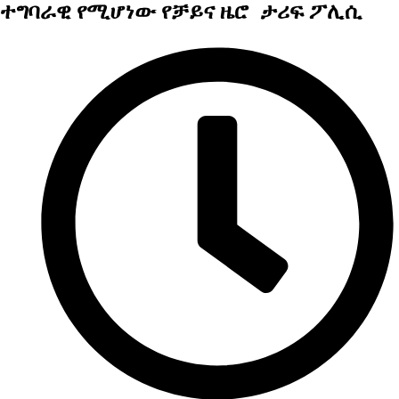
ተግባራዊ የሚሆነው የቻይና ዜሮ ታሪፍ ፖሊሲ