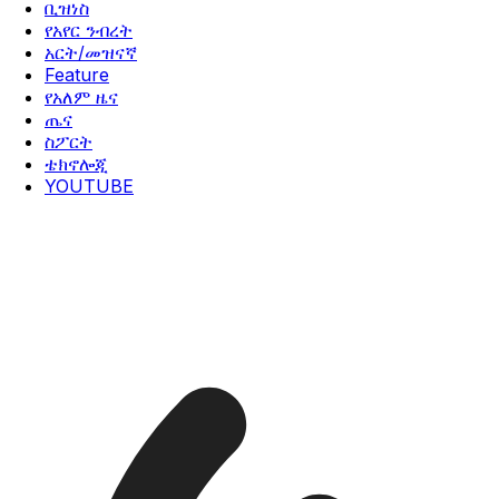
ቢዝነስ
የአየር ንብረት
አርት/መዝናኛ
Feature
የአለም ዜና
ጤና
ስፖርት
ቴክኖሎጂ
YOUTUBE