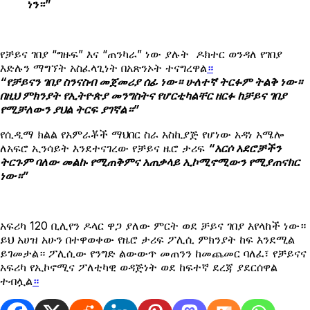
ነን።”
የቻይና ገበያ “ግዙፍ” እና “ጠንካራ” ነው ያሉት ዶክተር ወንዳለ የገበያ
እድሉን ማግኘት አስፈላጊነት በአጽንኦት ተናግረዋል
።
“የቻይናን ገበያ ስንናስብ መጀመሪያ ሰፊ ነው። ሁለተኛ ትርፉም ትልቅ ነው።
በዚህ ምክንያት የኢትዮጵያ መንግስትና የሆርቲካልቸር ዘርፉ ከቻይና ገበያ
የሚቻለውን ያህል ትርፍ ያገኛል።”
የሲዲማ ክልል የአምራቾች ማህበር ስራ አስኪያጅ የሆነው አዳነ አሜሎ
ለአፍሮ ኢንሳይት እንደተናገረው የቻይና ዜሮ ታሪፍ
“አርሶ አደሮቻችን
ትርጉም ባለው መልኩ የሚጠቅምና አጠቃላይ ኢኮሚኖሚውን የሚያጠናክር
ነው።”
አፍሪካ 120 ቢሊየን ዶላር ዋጋ ያለው ምርት ወደ ቻይና ገበያ እየላከች ነው።
ይህ አሀዝ አሁን በተዋወቀው የዜሮ ታሪፍ ፖሊሲ ምክንያት ከፍ እንደሚል
ይገመታል። ፖሊሲው የንግድ ልውውጥ መጠንን ከመጨመር ባለፈ፣ የቻይናና
አፍሪካ የኢኮኖሚና ፖለቲካዊ ወዳጅነት ወደ ከፍተኛ ደረጃ ያደርሰዋል
ተብሏል
።