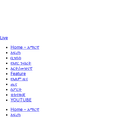
Live
Home – አማርኛ
አፍሪካ
ቢዝነስ
የአየር ንብረት
አርት/መዝናኛ
Feature
የአለም ዜና
ጤና
ስፖርት
ቴክኖሎጂ
YOUTUBE
Home – አማርኛ
አፍሪካ