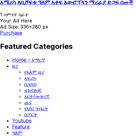
አሜሪካ ለቢሾፍቱ ዓለም አቀፍ አውሮፕላን ማረፊያ ድጋፍ ሰጠች
1 ሳምንት በፊት
Your Ad Here
Ad Size: 336x280 px
Purchase
Featured Categories
Home – አማርኛ
ዜና
የአለም ዜና
አፍሪካ
ቢዝነስ
ቴክኖሎጂ
አርት/መዝናኛ
ጤና
የአየር ንብረት
ስፖርት
Youtube
Feature
ዓለም