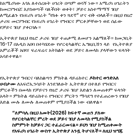
ከአሜሪካው አጎአ ለተሰረዙት ሀገረት በጣም ወሳኝ ነው። አሜሪካ ሀገራትን
ከመርሃግብሯ እያስወጣች ባለችበት ወቀት፣ ቻይና አስተማማኝ ገበያ
ለሚፈልጉ የአፍሪካ ሀገራት “የክፉ ቀን ጓደኛ” ሆና ብቅ ብላለች። በዚህ የዜሮ
ታሪፍ መርሃግብር የአፍሪካ ሀገራት የግብርና ምርቶቻቸውን ወደ ሰፊው
የቻይና ገበያ ያቀርባሉ።
ኢትዮጵያ ከዚህ የዜሮ ታሪፍ ገበያ ተጠቃሚ ለመሆን አልማለች። ከመጋቢት
16-17 በአዲስ አበባ በተካሄደው የሆርቲካልቸር ኤግዚቢሽን ላይ የኢትዮጵያ
አምራቾች አበባ፣ ፍራፍሬና አትክልት ወደ ቻይና ለመላክ ያላቸውን ፍላጎት
አሳይተዋል።
የኢትዮጵያ ግብርና ባለስልጣን ምክትል ዳይሬክተር
ዶክተር ወንድአለ
ሀብታሙ
ለአፍሮኢንሳይት እንደገለፁት ኢትዮጵያ በተለይ የግብርና
ምርቶችን በመላክ የቻይናን የዜሮ ታሪፍ ገበያ እድልን ለመጠቀም ፍላጎት
አላት። ምክትል ዳይሬክተሩ የግብርና ምርትን ማሳደግ የተፈጠረውን የገበያ
እድል ሙሉ ለሙሉ ለመጠቀም የሚያሰችል ነው ብለዋል።
“ለምሳሌ በዚህ አመት(2026) ከፍተኛ መጠን ያለው
የሆርቲካልቸር ምረት ወደ ቻይና ገበያ ለመላክ የሚያስችል
ስምምነት ከቻይና ጋር ተፈራርመናል። ይህን ገበያ ከሚጠቀሙት
የአፍሪካ ሀገራት ውስጥ ኢትዮጵያ አንዷ ትሆናለች። ለዚህ ዝግጁ