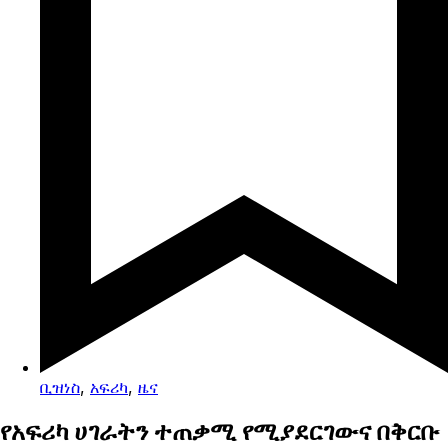
ቢዝነስ
,
አፍሪካ
,
ዜና
የአፍሪካ ሀገራትን ተጠቃሚ የሚያደርገውና በቅርቡ