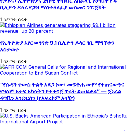
የቻይና፣ ኢትዮጵያና ጅቡቲ ትብብር አስፈላጊ የሆነበት የ 4
ቢሊዮን ዶላሩ የጋዝ ማስተላለፊያ መስመር ፕሮጀክት
1 ሳምንት በፊት
የኢትዮጵያ አየርመንገድ 9.1 ቢሊዮን ዶላር ገቢ ማግኘቱን
አስታወቀ
1 ሳምንት በፊት
“የሱዳን ቀውስ ትልቅ አደጋ ነው፤ መፍትሔውም የቀጠናውንና
የዓለም አቀፍ አካላትን የተቀናጀ ጥረት ይጠይቃል” — ጄነራል
ዳግቪን አንድርሰን (የአፍሪኮም አዛዥ)
1 ሳምንት በፊት