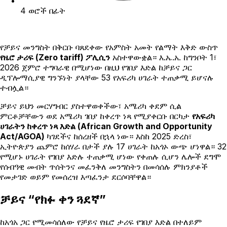
4 ወሮች በፊት
የቻይና መንግስት በቅርቡ ባጸደቀው የአምስት አመት የልማት እቅድ ውስጥ
የዜሮ ታሪፍ (Zero tariff) ፖሊሲን
አስተዋውቋል። እ.ኤ.አ. ከግንቦት 1፣
2026 ጀምሮ ተግባራዊ በሚሆነው በዚህ የገበያ እድል ከቻይና ጋር
ዲፕሎማሲያዊ ግንኙነት ያላቸው 53 የአፍሪካ ሀገራት ተጠቃሚ ይሆናሉ
ተብሏል።
ቻይና ይህን መርሃግብር ያስተዋወቀችው፣ አሜሪካ ቀደም ሲል
ምርቶቻቸውን ወደ አሜሪካ ገበያ ከቀረጥ ነጻ የሚያቀርቡ በርካታ
የአፍሪካ
ሀገራትን ከቀረጥ ነጻ እድል (African Growth and Opportunity
Act/AGOA)
ካገደችና ከሰረዘች በኋላ ነው። እስከ 2025 ድረስ፣
ኢትዮጵያን ጨምሮ ከሰሃራ በታች ያሉ 17 ሀገራት ከአጎኦ ውጭ ሆነዋል። 32
የሚሆኑ ሀገራት የገበያ እድሉ ተጠቃሚ ሆነው የቀጠሉ ሲሆን ሌሎች ደግሞ
የሰብዓዊ መብት ጥሰትንና መፈንቅለ መንግስትን በመሳሰሉ ምክንያቶች
የመታገድ ወይም የመሰረዝ እጣፈንታ ደርሶባቸዋል።
ቻይና “የክፉ ቀን ጓደኛ”
ከአጎአ ጋር የሚመሳሰለው የቻይና የዜሮ ታሪፍ የገበያ እድል በተለይም