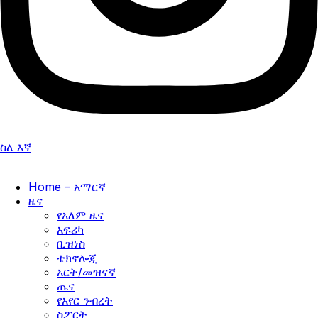
ስለ እኛ
Home – አማርኛ
ዜና
የአለም ዜና
አፍሪካ
ቢዝነስ
ቴክኖሎጂ
አርት/መዝናኛ
ጤና
የአየር ንብረት
ስፖርት