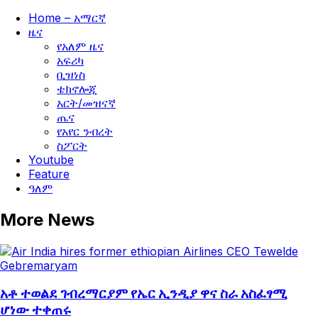
Home – አማርኛ
ዜና
የአለም ዜና
አፍሪካ
ቢዝነስ
ቴክኖሎጂ
አርት/መዝናኛ
ጤና
የአየር ንብረት
ስፖርት
Youtube
Feature
ዓለም
More News
አቶ ተወልደ ገብረማርያም የኤር ኢንዲያ ዋና ስራ አስፈፃሚ
ሆነው ተቀጠሩ