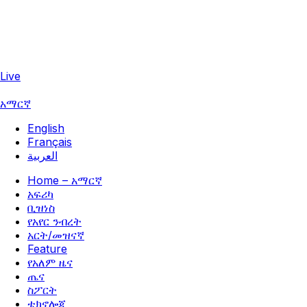
Live
አማርኛ
English
Français
العربية
Home – አማርኛ
አፍሪካ
ቢዝነስ
የአየር ንብረት
አርት/መዝናኛ
Feature
የአለም ዜና
ጤና
ስፖርት
ቴክኖሎጂ