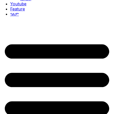
Youtube
Feature
ዓለም