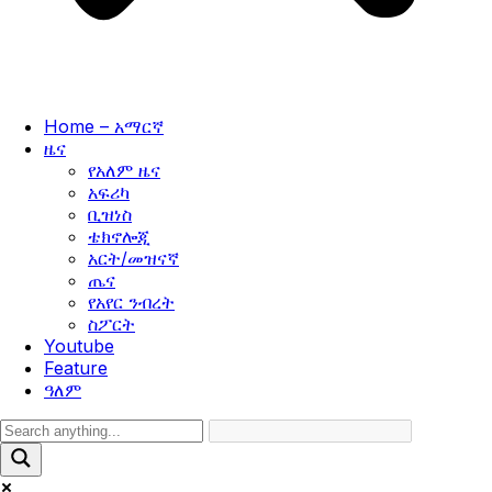
Home – አማርኛ
ዜና
የአለም ዜና
አፍሪካ
ቢዝነስ
ቴክኖሎጂ
አርት/መዝናኛ
ጤና
የአየር ንብረት
ስፖርት
Youtube
Feature
ዓለም