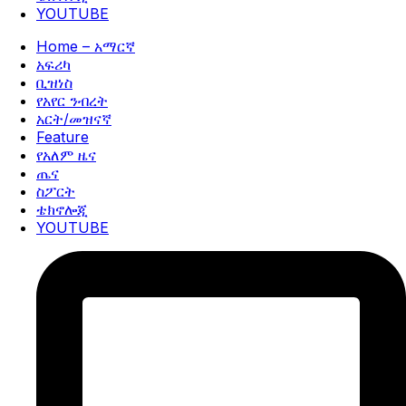
YOUTUBE
Home – አማርኛ
አፍሪካ
ቢዝነስ
የአየር ንብረት
አርት/መዝናኛ
Feature
የአለም ዜና
ጤና
ስፖርት
ቴክኖሎጂ
YOUTUBE