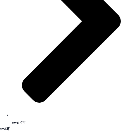
መዝናኛ
መረጃ