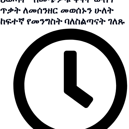
ጥቃት ለመሰንዘር መወሰኑን ሁለት
ከፍተኛ የመንግስት ባለስልጣናት ገለጹ