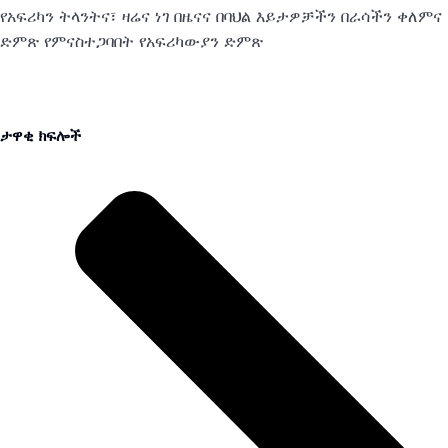
የአፍሪካን ትላንትና፣ ዛሬና ነገ በዜናና በባህል እይታዎቻችን በራሳችን ቀለምና
ድምጽ የምናስተጋባበት የአፍሪካውያን ድምጽ
ታዋቂ ክፍሎች