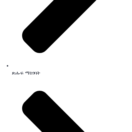
ጽሑፍ ማስገባት