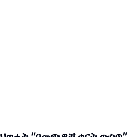
ህወሓት “በመጭዎቹ ቀናት ውስጥ”