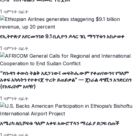
1 ሳምንት በፊት
የኢትዮጵያ አየርመንገድ 9.1 ቢሊዮን ዶላር ገቢ ማግኘቱን አስታወቀ
1 ሳምንት በፊት
“የሱዳን ቀውስ ትልቅ አደጋ ነው፤ መፍትሔውም የቀጠናውንና የዓለም
አቀፍ አካላትን የተቀናጀ ጥረት ይጠይቃል” — ጄነራል ዳግቪን አንድርሰን
(የአፍሪኮም አዛዥ)
1 ሳምንት በፊት
አሜሪካ ለቢሾፍቱ ዓለም አቀፍ አውሮፕላን ማረፊያ ድጋፍ ሰጠች
1 ሳምንት በፊት