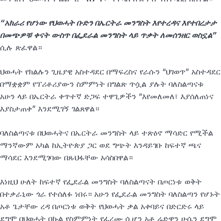
“አክራሪ የሆነው የህወሓት ቡድን በኤርትራ መንግስት እየተረዳና እየተበረታታ
በመጭዎቹ ቀናት ውስጥ በፌደራል መንግስት ላይ ጥቃት ለመሰንዘር ወስኗል”
ሲሉ ጽፈዋል።
ህወሓት የክልሉን ጊዜያዊ አስተዳደር በማፍረስና የራሱን “ህገወጥ” አስተዳደር
በማቋቋም የፕሪቶሪያውን ስምምነት በግልጽ ጥሷል ያሉት ባለስልጣናቱ
አሁን ላይ በኤርትራ ቀጥተኛ ድጋፍ ተዋጊዎችን “እየመለመለ፣ እያሰለጠነና
እያስታጠቀ” እንደሚገኝ ገልጸዋል።
ባለስልጣናቱ በህወሓትና በኤርትራ መንግስት ላይ ተጽዕኖ ማሳድር የሚችል
ማንኛውም አካል ከኢትዮጵያ ጋር ወደ ግጭት እንዳይገቡ ከፍተኛ ጫና
ማሳደር እንደሚገባው በጹህፋቸው አሳስበዋል።
እነዚህ ሁለት ከፍተኛ የፌደራል መንግስት ባለስልጣናት በጦርነቱ ወቅት
በተቃራኒው ጎራ የተሰለፉ ነበሩ። አሁን የፌደራል መንግስት ባለስልጣን የሆኑት
አቶ ጌታቸው ረዳ በጦርነቱ ወቅት የህወሓት ቃል አቀባይና በድርድሩ ላይ
ደግሞ በህወሓት በኩል የስምምነት የፈረሙ ሲሆን አቶ ሬድዋን ሁሴን ደግሞ