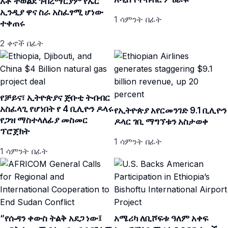
አቶ ተወልደ ገብረማርያም የኤር
ኢንዲያ ዋና ስራ አስፈፃሚ ሆነው
1 ሳምንት በፊት
ተቀጠሩ
2 ቀኖች በፊት
የቻይና፣ ኢትዮጵያና ጅቡቲ ትብብር
አስፈላጊ የሆነበት የ 4 ቢሊዮን ዶላሩ
የኢትዮጵያ አየርመንገድ 9.1 ቢሊዮን
የጋዝ ማስተላለፊያ መስመር
ዶላር ገቢ ማግኘቱን አስታወቀ
ፕሮጀክት
1 ሳምንት በፊት
1 ሳምንት በፊት
“የሱዳን ቀውስ ትልቅ አደጋ ነው፤
አሜሪካ ለቢሾፍቱ ዓለም አቀፍ