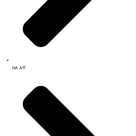
ስለ እኛ