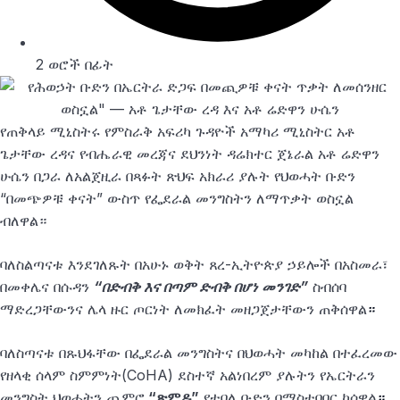
2 ወሮች በፊት
የጠቅላይ ሚኒስትሩ የምስራቅ አፍሪካ ጉዳዮች አማካሪ ሚኒስትር አቶ
ጌታቸው ረዳና የብሔራዊ መረጃና ደህንነት ዳሬክተር ጀኔራል አቶ ሬድዋን
ሁሴን በጋራ ለአልጀዚራ በጻፉት ጽህፍ አክራሪ ያሉት የህወሓት ቡድን
“በመጭዎቹ ቀናት” ውስጥ የፌደራል መንግስትን ለማጥቃት ወስኗል
ብለዋል።
ባለስልጣናቱ እንደገለጹት በአሁኑ ወቅት ጸረ-ኢትዮጵያ ኃይሎች በአስመራ፣
በመቀሌና በሱዳን
“በድብቅ እና በጣም ድብቅ በሆነ መንገድ”
ስብሰባ
ማድረጋቸውንና ሌላ ዙር ጦርነት ለመክፈት መዘጋጀታቸውን ጠቅሰዋል
።
ባለስጣናቱ በጹህፋቸው በፌደራል መንግስትና በህወሓት መካከል በተፈረመው
የዘላቂ ሰላም ስምምነት(CoHA) ደስተኛ አልነበረም ያሉትን የኤርትራን
መንግስት ህወሓትን ጨምሮ
“ጽምዶ”
የተባለ ቡድን በማስተባበር ከሰዋል
።