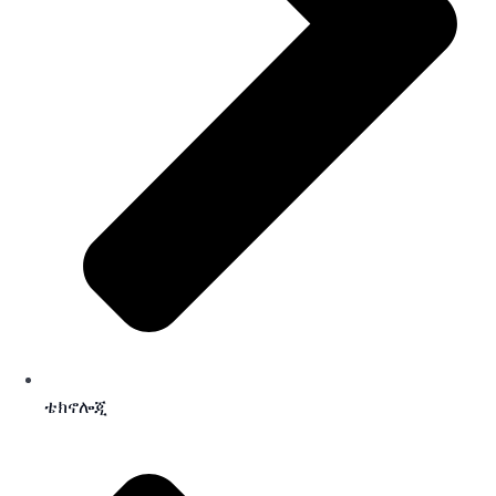
ቴክኖሎጂ