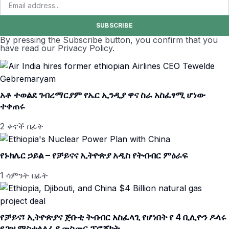
SUBSCRIBE
By pressing the Subscribe button, you confirm that you
have read our Privacy Policy.
አቶ ተወልደ ገብረማርያም የኤር ኢንዲያ ዋና ስራ አስፈፃሚ ሆነው
ተቀጠሩ
2 ቀኖች በፊት
የኑክሌር ኃይል – የቻይናና ኢትዮጵያ አዲስ የትብብር ምዕራፍ
1 ሳምንት በፊት
የቻይና፣ ኢትዮጵያና ጅቡቲ ትብብር አስፈላጊ የሆነበት የ 4 ቢሊዮን ዶላሩ
የጋዝ ማስተላለፊያ መስመር ፕሮጀክት