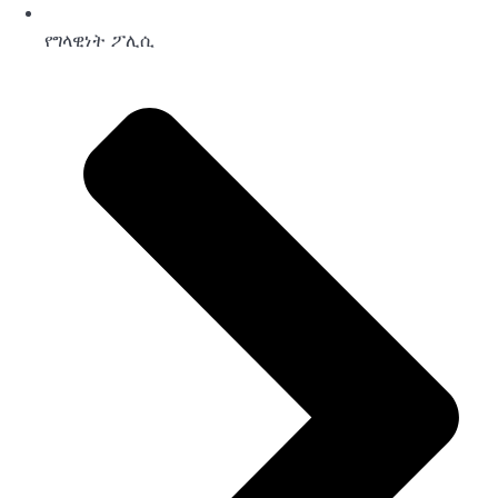
የግላዊነት ፖሊሲ