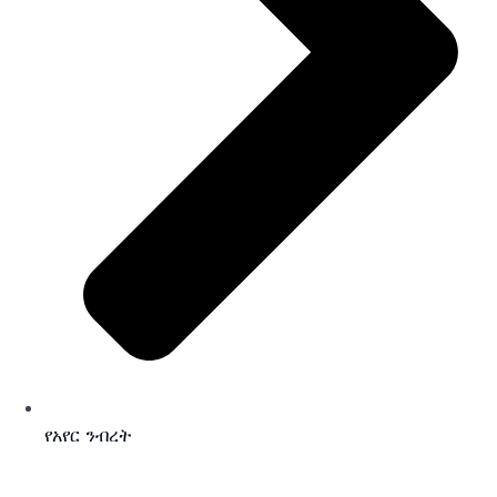
የአየር ንብረት