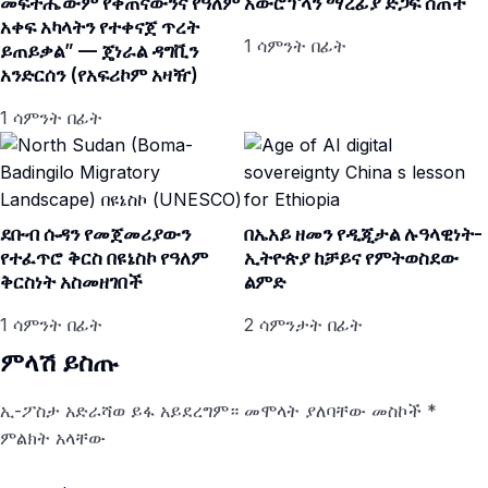
መፍትሔውም የቀጠናውንና የዓለም
አውሮፕላን ማረፊያ ድጋፍ ሰጠች
አቀፍ አካላትን የተቀናጀ ጥረት
1 ሳምንት በፊት
ይጠይቃል” — ጄነራል ዳግቪን
አንድርሰን (የአፍሪኮም አዛዥ)
1 ሳምንት በፊት
ደቡብ ሱዳን የመጀመሪያውን
በኤአይ ዘመን የዲጂታል ሉዓላዊነት-
የተፈጥሮ ቅርስ በዩኔስኮ የዓለም
ኢትዮጵያ ከቻይና የምትወስደው
ቅርስነት አስመዘገበች
ልምድ
1 ሳምንት በፊት
2 ሳምንታት በፊት
ምላሽ ይስጡ
ኢ-ፖስታ አድራሻወ ይፋ አይደረግም።
መሞላት ያለባቸው መስኮች
*
ምልክት አላቸው