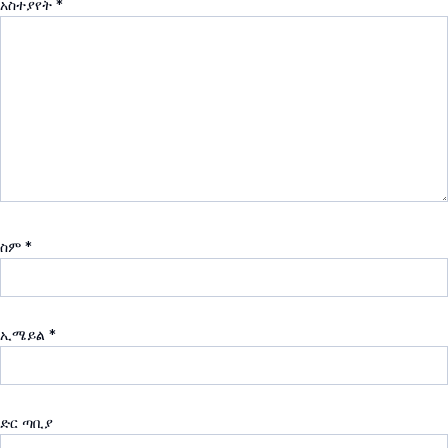
አስተያየት
*
ስም
*
ኢሜይል
*
ድር ጣቢያ