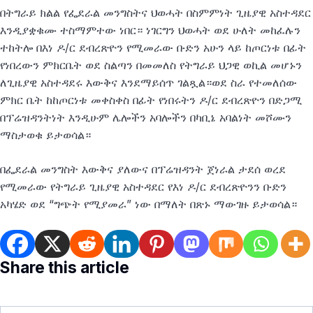
በትግራይ ክልል የፌደራል መንግስትና ህወሓት በስምምነት ጊዜያዊ አስተዳደር
እንዲያቋቁሙ ተስማምተው ነበር። ነገርግን ህወሓት ወደ ሁለት መከፈሉን
ተከትሎ በእነ ዶ/ር ደብረጽዮን የሚመራው ቡድን አሁን ላይ ከጦርነቱ በፊት
የነበረውን ምክርቤት ወደ ስልጣን በመመለስ የትግራይ ህጋዊ ወኪል መሆኑን
ለጊዜያዊ አስተዳደሩ እውቅና እንደማይሰጥ ገልጿል።ወደ ስራ የተመለሰው
ምክር ቤት ከከጦርነቱ መቀስቀስ በፊት የነበሩትን ዶ/ር ደብረጽዮን በድጋሚ
በፕሬዝዳንትነት እንዲሁም ሌሎችን አባሎችን በካቢኔ አባልነት መሾሙን
ማስታወቁ ይታወሳል።
በፌደራል መንግስት እውቅና ያለውና በፕሬዝዳንት ጀነራል ታደሰ ወረደ
የሚመራው የትግራይ ጊዜያዊ አስተዳደር የእነ ዶ/ር ደብረጽዮንን ቡድን
አካሄድ ወደ “ግጭት የሚያመራ” ነው በማለት በጽኑ ማውገዙ ይታወሳል።
Share this article