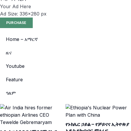
Your Ad Here
Ad Size: 336x280 px
PURCHASE
Home – አማርኛ
ዜና
Youtube
Feature
ዓለም
የኑክሌር ኃይል – የቻይናና ኢትዮጵያ
አዲስ የትብብር ምዕራፍ