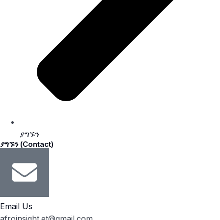
ያግኙን
ያግኙን (Contact)
Email Us
afroinsight.et@gmail.com