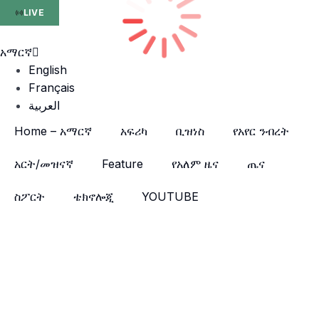
LIVE
አማርኛ
English
Français
العربية
Home – አማርኛ
አፍሪካ
ቢዝነስ
የአየር ንብረት
አርት/መዝናኛ
Feature
የአለም ዜና
ጤና
ስፖርት
ቴክኖሎጂ
YOUTUBE