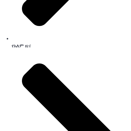
የአለም ዜና