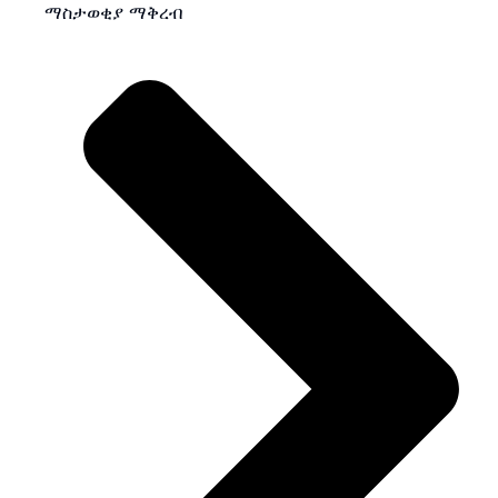
ማስታወቂያ ማቅረብ