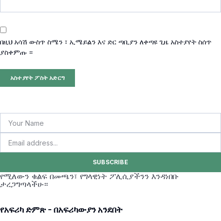
በዚህ አሳሽ ውስጥ ስሜን ፣ ኢሜይልን እና ድር ጣቢያን ለቀጣዩ ጊዜ አስተያየት ስሰጥ
ያስቀምጡ ።
SUBSCRIBE
የሚለውን ቁልፍ በመጫን፣ የግላዊነት ፖሊሲያችንን እንዳነበቡ
ታረጋግጣላችሁ።
የአፍሪካ ድምጽ - በአፍሪካውያን አንደበት