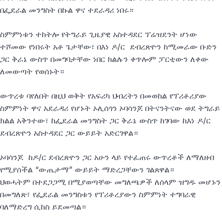
በፌደራል መንግስት በኩል ዋና ተደራዳሪ ነበሩ።
ስምምነቱን ተከትሎ የትግራይ ጊዜያዊ አስተዳደር ፕሬዝደንት ሆነው
ተሾመው የነበሩት አቶ ጌታቸው፣ በእነ ዶ/ር ደብረጽዮን ከሚመራው ቡድን
ጋር ቅራኔ ውስጥ በመግባታቸው ነበር ክልሉን ቀጥሎም ፓርቲውን ለቀው
ለመውጣት የወሰኑት።
ውጥረቱ ባየለበት በዚህ ወቅት የአፍሪካ ህብረትን በመወከል የፕሪቶሪያው
ስምምነት ዋና አደራዳሪ የሆኑት ኦሊሰጎን ኦባሳንጆ በትናንትናው ወደ ትግራይ
ክልል አቅንተው፣ ከፌደራል መንግስት ጋር ቅራኔ ውስጥ ከገባው ከእነ ዶ/ር
ደብረጽዮን አስተዳደር ጋር ውይይት አድርገዋል።
ኦባሳንጆ ከዶ/ር ደብረጽዮን ጋር አሁን ላይ የተፈጠሩ ውጥረቶች ለማለዘብ
የሚያሰችል “ውጤታማ” ውይይት ማድረጋቸውን ገልጸዋል።
ህወሓትም በተደጋጋሚ በሚያወጣቸው መግለጫዎች ለሰላም ዝግዱ መሆኑን
በመግለጽ፣ የፌደራል መንግስቱን የፕሪቶረያውን ስምምነት ተግባራዊ
ባለማድረግ ሲከስ ይደመጣል።