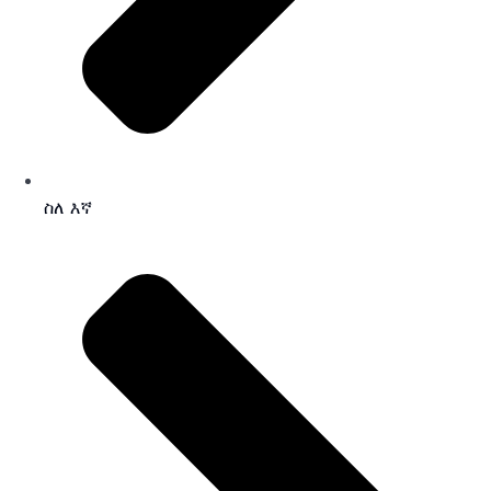
ስለ እኛ