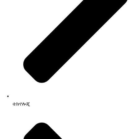
ቴክኖሎጂ