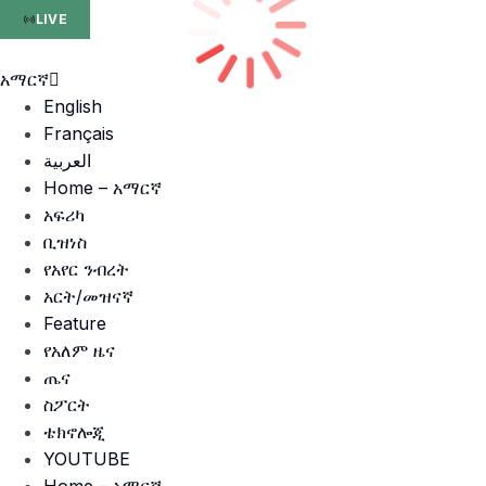
LIVE
አማርኛ
English
Français
العربية
Home – አማርኛ
አፍሪካ
ቢዝነስ
የአየር ንብረት
አርት/መዝናኛ
Feature
የአለም ዜና
ጤና
ስፖርት
ቴክኖሎጂ
YOUTUBE