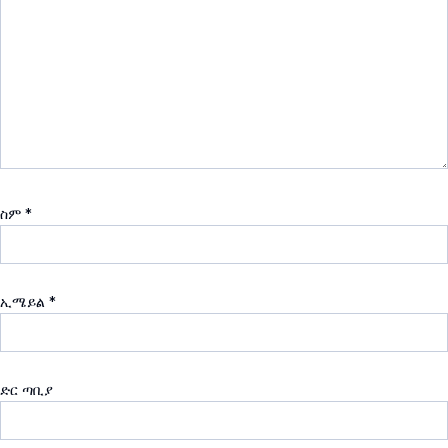
ስም
*
ኢሜይል
*
ድር ጣቢያ