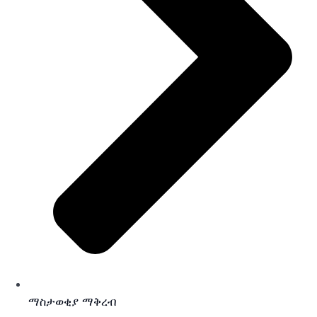
ማስታወቂያ ማቅረብ