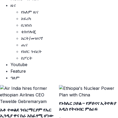
ዜና
የአለም ዜና
አፍሪካ
ቢዝነስ
ቴክኖሎጂ
አርት/መዝናኛ
ጤና
የአየር ንብረት
ስፖርት
Youtube
Feature
ዓለም
የኑክሌር ኃይል – የቻይናና ኢትዮጵያ
አዲስ የትብብር ምዕራፍ
አቶ ተወልደ ገብረማርያም የኤር
ኢንዲያ ዋና ስራ አስፈፃሚ ሆነው