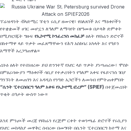
ፕሬዝዳንት ቭላድሚር ፑቲን ሩሲያ ዘመናዊ፣ የበለጸገች እና ማዕቀቦችን
የተቋቋመች ሀገር መሆኗን ለዓለም ለማሳየት በየዓመቱ በታላቅ ድምቀት
በሚያዘጋጁት ግዙፍ
የኢኮኖሚ ኮንፈረንስ መክፈቻ
ዕለት የዩክሬን ድሮኖች
በከተማዋ ላይ ጥቃት መፈጸማቸውን የሕግ አስከባሪ አካላት እና የዓይን
እማኞች አረጋግጠዋል
።
ረቡዕ ዕለት የተሰነዘረው ይህ ድንገተኛ የአየር ላይ ጥቃት ያነጣጠረው፣ ሞስኮ
በምዕራባውያን ማዕቀቦች ሳቢያ የተቃረባትን የዓለም አቀፍ የፋይናንስ ገበያ
ግንኙነት ለመጠገን እና አዳዲስ የንግድ አጋሮችን ለመሳብ የምትጠቀምበት
“ሴንት ፒተርስበርግ ዓለም አቀፍ የኢኮኖሚ ፎረም” (SPIEF)
በተጀመረበት
ጥቂት ሰዓታት ውስጥ ነው
።
እንደ ምንጮች መረጃ የዩክሬን የረጅም ርቀት ተወንጫፊ ድሮኖች የሩሲያን
የአየር መከላከያ መዋቅር ሰብረው በመግባት በሴንት ፒተርስበርግ ከተማ እና