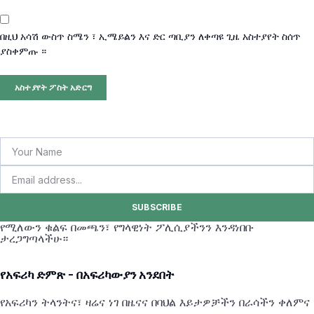
በዚህ አሳሽ ውስጥ ስሜን ፣ ኢሜይልን እና ድር ጣቢያን ለቀጣዩ ጊዜ አስተያየት ስሰጥ
ያስቀምጡ ።
SUBSCRIBE
የሚለውን ቁልፍ በመጫን፣ የግላዊነት ፖሊሲያችንን እንዳነበቡ
ታረጋግጣላችሁ።
የአፍሪካ ድምጽ - በአፍሪካውያን አንደበት
የአፍሪካን ትላንትና፣ ዛሬና ነገ በዜናና በባህል እይታዎቻችን በራሳችን ቀለምና