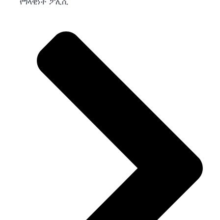
የግላዊነት ፖሊሲ