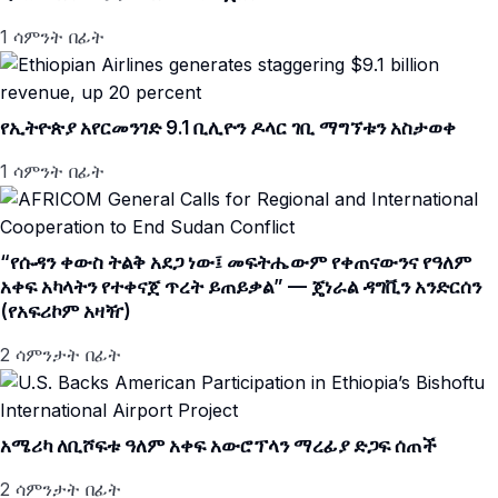
1 ሳምንት በፊት
የኢትዮጵያ አየርመንገድ 9.1 ቢሊዮን ዶላር ገቢ ማግኘቱን አስታወቀ
1 ሳምንት በፊት
“የሱዳን ቀውስ ትልቅ አደጋ ነው፤ መፍትሔውም የቀጠናውንና የዓለም
አቀፍ አካላትን የተቀናጀ ጥረት ይጠይቃል” — ጄነራል ዳግቪን አንድርሰን
(የአፍሪኮም አዛዥ)
2 ሳምንታት በፊት
አሜሪካ ለቢሾፍቱ ዓለም አቀፍ አውሮፕላን ማረፊያ ድጋፍ ሰጠች
2 ሳምንታት በፊት