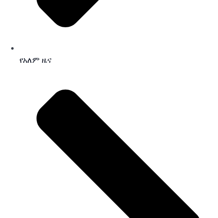
የአለም ዜና