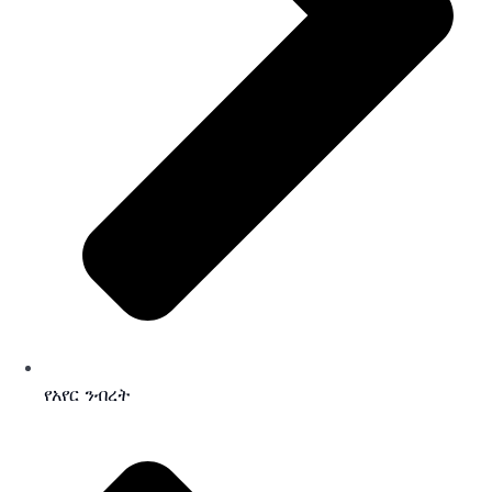
የአየር ንብረት