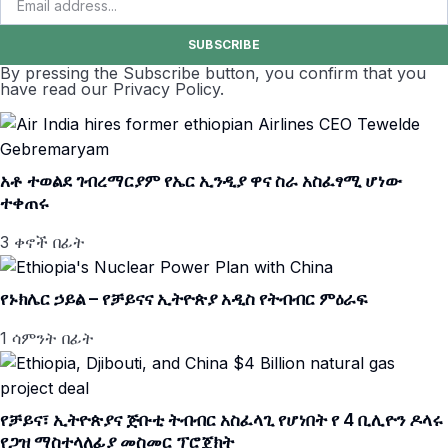
SUBSCRIBE
By pressing the Subscribe button, you confirm that you
have read our Privacy Policy.
አቶ ተወልደ ገብረማርያም የኤር ኢንዲያ ዋና ስራ አስፈፃሚ ሆነው
ተቀጠሩ
3 ቀኖች በፊት
የኑክሌር ኃይል – የቻይናና ኢትዮጵያ አዲስ የትብብር ምዕራፍ
1 ሳምንት በፊት
የቻይና፣ ኢትዮጵያና ጅቡቲ ትብብር አስፈላጊ የሆነበት የ 4 ቢሊዮን ዶላሩ
የጋዝ ማስተላለፊያ መስመር ፕሮጀክት