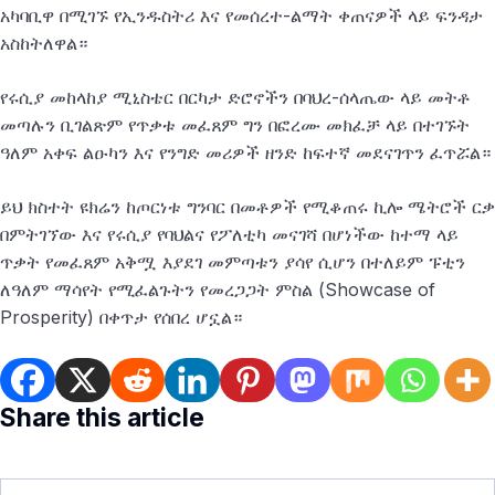
አካባቢዋ በሚገኙ የኢንዱስትሪ እና የመሰረተ-ልማት ቀጠናዎች ላይ ፍንዳታ
አስከትለዋል።
የሩሲያ መከላከያ ሚኒስቴር በርካታ ድሮኖችን በባህረ-ሰላጤው ላይ መትቶ
መጣሉን ቢገልጽም የጥቃቱ መፈጸም ግን በፎረሙ መክፈቻ ላይ በተገኙት
ዓለም አቀፍ ልዑካን እና የንግድ መሪዎች ዘንድ ከፍተኛ መደናገጥን ፈጥሯል።
ይህ ክስተት ዩክሬን ከጦርነቱ ግንባር በመቶዎች የሚቆጠሩ ኪሎ ሜትሮች ርቃ
በምትገኘው እና የሩሲያ የባህልና የፖለቲካ መናገሻ በሆነችው ከተማ ላይ
ጥቃት የመፈጸም አቅሟ እያደገ መምጣቱን ያሳየ ሲሆን በተለይም ፑቲን
ለዓለም ማሳየት የሚፈልጉትን የመረጋጋት ምስል (Showcase of
Prosperity) በቀጥታ የሰበረ ሆኗል።
Share this article