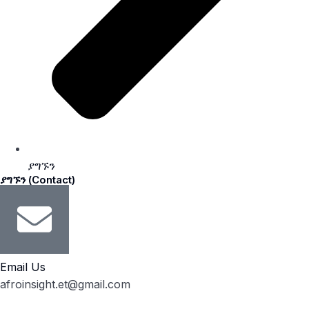
ያግኙን
ያግኙን (Contact)
Email Us
afroinsight.et@gmail.com