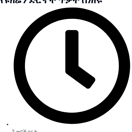
2 ወሮች በፊት