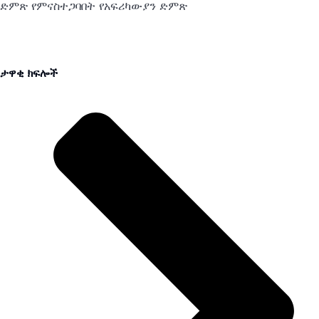
ድምጽ የምናስተጋባበት የአፍሪካውያን ድምጽ
ታዋቂ ክፍሎች