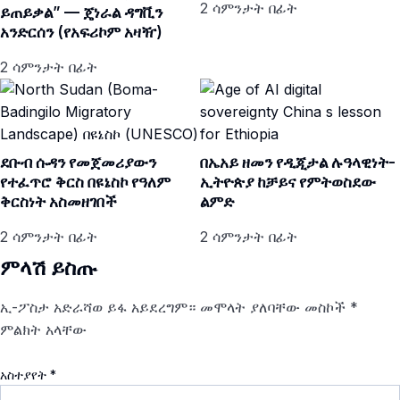
2 ሳምንታት በፊት
ይጠይቃል” — ጄነራል ዳግቪን
አንድርሰን (የአፍሪኮም አዛዥ)
2 ሳምንታት በፊት
ደቡብ ሱዳን የመጀመሪያውን
በኤአይ ዘመን የዲጂታል ሉዓላዊነት-
የተፈጥሮ ቅርስ በዩኔስኮ የዓለም
ኢትዮጵያ ከቻይና የምትወስደው
ቅርስነት አስመዘገበች
ልምድ
2 ሳምንታት በፊት
2 ሳምንታት በፊት
ምላሽ ይስጡ
ኢ-ፖስታ አድራሻወ ይፋ አይደረግም።
መሞላት ያለባቸው መስኮች
*
ምልክት አላቸው
አስተያየት
*