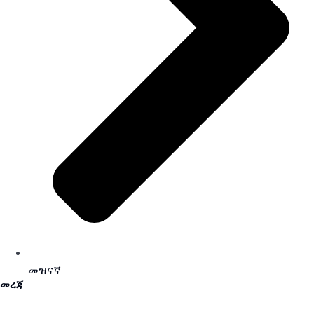
መዝናኛ
መረጃ