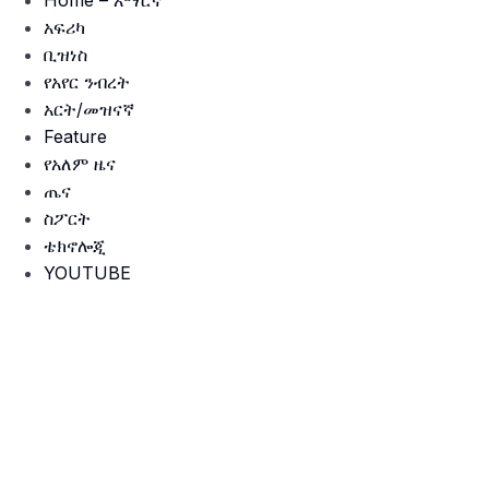
Home – አማርኛ
አፍሪካ
ቢዝነስ
የአየር ንብረት
አርት/መዝናኛ
Feature
የአለም ዜና
ጤና
ስፖርት
ቴክኖሎጂ
YOUTUBE