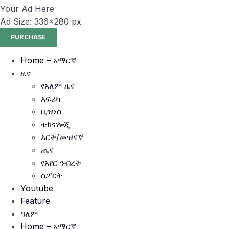
Your Ad Here
Ad Size: 336x280 px
PURCHASE
Home – አማርኛ
ዜና
የአለም ዜና
አፍሪካ
ቢዝነስ
ቴክኖሎጂ
አርት/መዝናኛ
ጤና
የአየር ንብረት
ስፖርት
Youtube
Feature
ዓለም
Home – አማርኛ