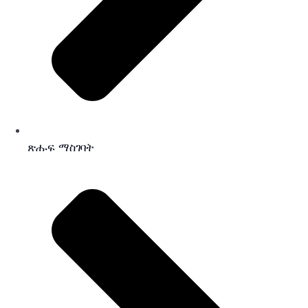
ጽሑፍ ማስገባት