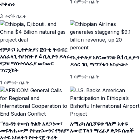
1 ሳምንት በፊት
ተቀጠሩ
3 ቀኖች በፊት
የቻይና፣ ኢትዮጵያና ጅቡቲ ትብብር
አስፈላጊ የሆነበት የ 4 ቢሊዮን ዶላሩ
የኢትዮጵያ አየርመንገድ 9.1 ቢሊዮን
የጋዝ ማስተላለፊያ መስመር
ዶላር ገቢ ማግኘቱን አስታወቀ
ፕሮጀክት
1 ሳምንት በፊት
1 ሳምንት በፊት
“የሱዳን ቀውስ ትልቅ አደጋ ነው፤
አሜሪካ ለቢሾፍቱ ዓለም አቀፍ
መፍትሔውም የቀጠናውንና የዓለም
አውሮፕላን ማረፊያ ድጋፍ ሰጠች
አቀፍ አካላትን የተቀናጀ ጥረት