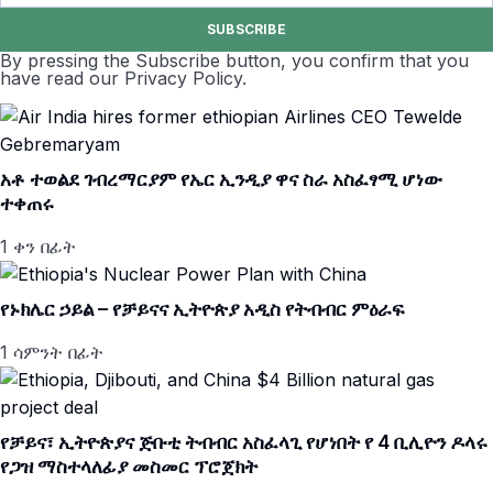
SUBSCRIBE
By pressing the Subscribe button, you confirm that you
have read our Privacy Policy.
አቶ ተወልደ ገብረማርያም የኤር ኢንዲያ ዋና ስራ አስፈፃሚ ሆነው
ተቀጠሩ
1 ቀን በፊት
የኑክሌር ኃይል – የቻይናና ኢትዮጵያ አዲስ የትብብር ምዕራፍ
1 ሳምንት በፊት
የቻይና፣ ኢትዮጵያና ጅቡቲ ትብብር አስፈላጊ የሆነበት የ 4 ቢሊዮን ዶላሩ
የጋዝ ማስተላለፊያ መስመር ፕሮጀክት