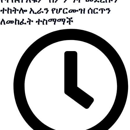
ተከትሎ ኢራን የሆርሙዝ ሰርጥን
ለመከፈት ተስማማች