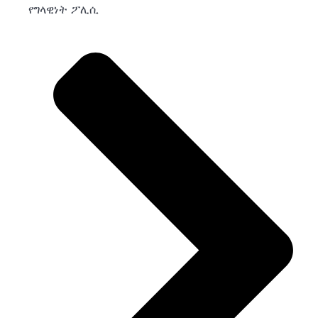
የግላዊነት ፖሊሲ