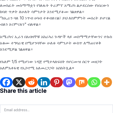
ለመክፈት መስማማቷን የገለጹት ትራምፕ አሜሪካ ልታደርሰው የነበረውን
ከባድ ጥቃት ለሁለት ሳምንታት እንደሚያቆሙ ገልጸዋል።
“ከኢራን ባለ 10 ነጥብ ሀሳብ ተቀብለናል፤ ይህ ለስምምነት መሰረት ይሆናል
ብለን እናምናለን” ብለዋል።
አሜሪካና ኢራን በአብዛኞቹ አከራካሪ ጉዳዮች ላይ መስማማታቸውንና ተኩስ
አቁሙ ተግባራዊ በሚሆንባቸው ሁለቱ ሳምንታት ውስጥ ለማጠናቀቅ
እንደሚቻል ገልጸዋል።
የአለም 1/5 የሚሆነው ነዳጅ የሚተላለፍበት የሆርሙዝ ሰርጥ መዘጋት
አለምአቀፋዊ የኢኮኖሚ አለመረጋጋት አስከትሏል
።
Share this article