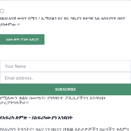
በዚህ አሳሽ ውስጥ ስሜን ፣ ኢሜይልን እና ድር ጣቢያን ለቀጣዩ ጊዜ አስተያየት ስሰጥ
ያስቀምጡ ።
SUBSCRIBE
የሚለውን ቁልፍ በመጫን፣ የግላዊነት ፖሊሲያችንን እንዳነበቡ
ታረጋግጣላችሁ።
የአፍሪካ ድምጽ - በአፍሪካውያን አንደበት
የአፍሪካን ትላንትና፣ ዛሬና ነገ በዜናና በባህል እይታዎቻችን በራሳችን ቀለምና