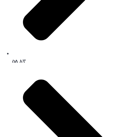
ስለ እኛ