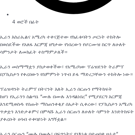
4 ወሮች በፊት
ኢራን እስራኤልና አሜሪካ ተቀናጅተው የከፈቱባትን ጦርነት ተከትሎ
በወሰደችው የአጸፋ እርምጃ ዘግታው የነበረውን የሆርሙዝ ስርጥ ለሁለት
ሳምንታት ለመክፈት ተስማምታለች።
ኢራን መስማማቷን ያስታወቀችው፣ የአሜሪካው ፕሬዝደንት ትራምፕ
በፓኪስታን የቀረበውን የስምምነት ነጥብ ይፋ ማድረጋቸውን ተከትሎ ነው።
ፕሬዝዳንት ትራምፕ በትናንት እለት ኢራን ሰርጡን የማትከፍት
ከሆነ የኢራንን ስልጣኔ “ሙሉ በሙሉ እንዳልነበረ” የሚያደርግ እርምጃ
እንደሚወስዱ የሰጡት ማስጠንቀቂያ ሰአታት ሲቀረው፣ የፓኪስታን አሜሪካ
ጥቃቷን እንድታቆምና በምላሹ ኢራን ሰርጡን ለሁለት ሳምንት እንድትከፍት
ያቀረቡት ሀሳብ ተቀባይነት አግኝቷል።
ኢራን ሰርጡን “ሙሉ በሙሉ፣ በፍጥነትና ደህነነቱ በተጠበቀ ሁኔታ”