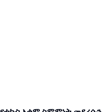
የተኩስ አቁም ስምምነት መደረሱን