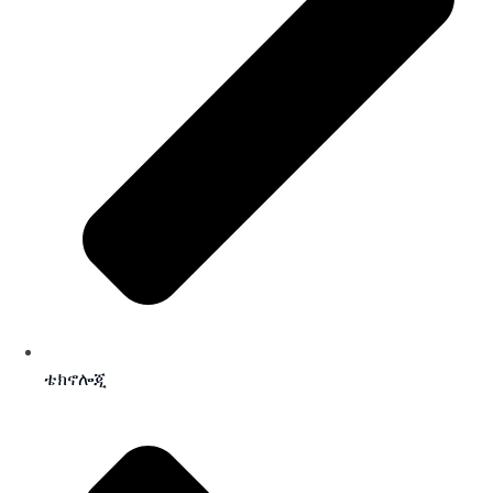
ቴክኖሎጂ