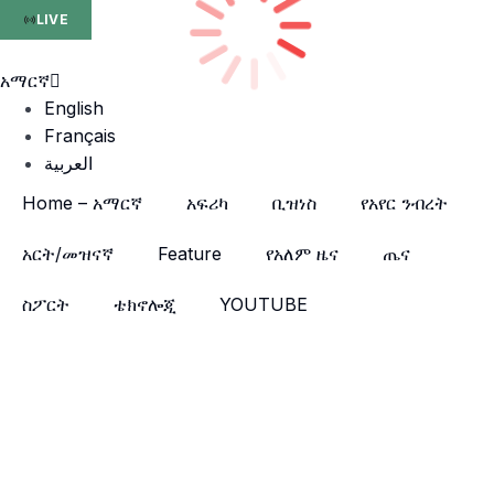
LIVE
አማርኛ
English
Français
العربية
Home – አማርኛ
አፍሪካ
ቢዝነስ
የአየር ንብረት
አርት/መዝናኛ
Feature
የአለም ዜና
ጤና
ስፖርት
ቴክኖሎጂ
YOUTUBE