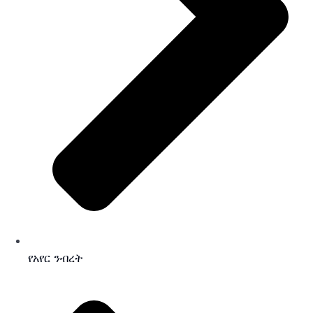
የአየር ንብረት