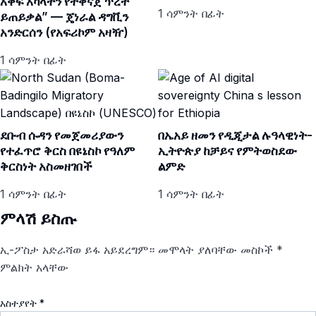
አቀፍ አካላትን የተቀናጀ ጥረት
1 ሳምንት በፊት
ይጠይቃል” — ጄነራል ዳግቪን
አንድርሰን (የአፍሪኮም አዛዥ)
1 ሳምንት በፊት
ደቡብ ሱዳን የመጀመሪያውን
በኤአይ ዘመን የዲጂታል ሉዓላዊነት-
የተፈጥሮ ቅርስ በዩኔስኮ የዓለም
ኢትዮጵያ ከቻይና የምትወስደው
ቅርስነት አስመዘገበች
ልምድ
1 ሳምንት በፊት
1 ሳምንት በፊት
ምላሽ ይስጡ
ኢ-ፖስታ አድራሻወ ይፋ አይደረግም።
መሞላት ያለባቸው መስኮች
*
ምልክት አላቸው
አስተያየት
*