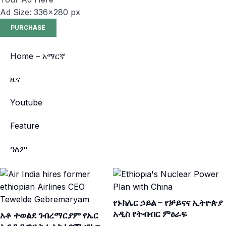
Ad Size: 336x280 px
PURCHASE
Home – አማርኛ
ዜና
Youtube
Feature
ዓለም
የኑክሌር ኃይል – የቻይናና ኢትዮጵያ
አዲስ የትብብር ምዕራፍ
አቶ ተወልደ ገብረማርያም የኤር