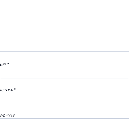
ስም
*
ኢሜይል
*
ድር ጣቢያ