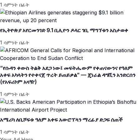
1 ሳምንት በፊት
የኢትዮጵያ አየርመንገድ 9.1 ቢሊዮን ዶላር ገቢ ማግኘቱን አስታወቀ
1 ሳምንት በፊት
“የሱዳን ቀውስ ትልቅ አደጋ ነው፤ መፍትሔውም የቀጠናውንና የዓለም
አቀፍ አካላትን የተቀናጀ ጥረት ይጠይቃል” — ጄነራል ዳግቪን አንድርሰን
(የአፍሪኮም አዛዥ)
1 ሳምንት በፊት
አሜሪካ ለቢሾፍቱ ዓለም አቀፍ አውሮፕላን ማረፊያ ድጋፍ ሰጠች
1 ሳምንት በፊት
Your Ad Here