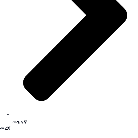
መዝናኛ
መረጃ