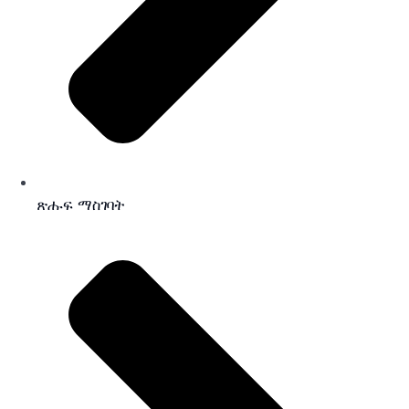
ጽሑፍ ማስገባት