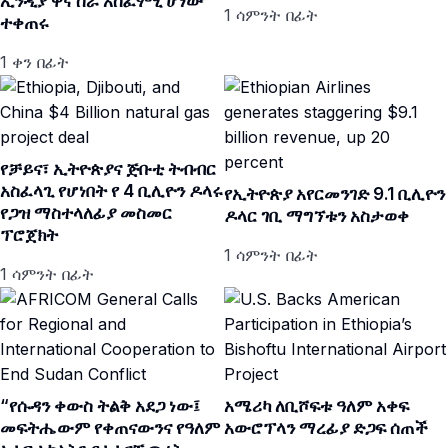
ኢንዲያ ዋና ስራ አስፈፃሚ ሆነው
1 ሳምንት በፊት
ተቀጠሩ
1 ቀን በፊት
የቻይና፣ ኢትዮጵያና ጅቡቲ ትብብር
አስፈላጊ የሆነበት የ 4 ቢሊዮን ዶላሩ
የኢትዮጵያ አየርመንገድ 9.1 ቢሊዮን
የጋዝ ማስተላለፊያ መስመር
ዶላር ገቢ ማግኘቱን አስታወቀ
ፕሮጀክት
1 ሳምንት በፊት
1 ሳምንት በፊት
“የሱዳን ቀውስ ትልቅ አደጋ ነው፤
አሜሪካ ለቢሾፍቱ ዓለም አቀፍ
መፍትሔውም የቀጠናውንና የዓለም
አውሮፕላን ማረፊያ ድጋፍ ሰጠች