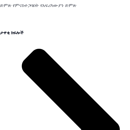
ድምጽ የምናስተጋባበት የአፍሪካውያን ድምጽ
ታዋቂ ክፍሎች