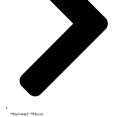
ማስታወቂያ ማቅረብ