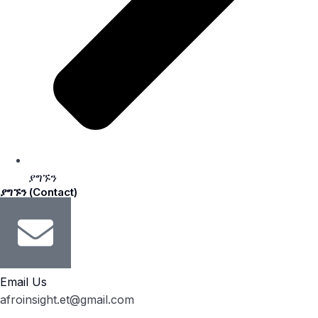
ያግኙን
ያግኙን (Contact)
Email Us
afroinsight.et@gmail.com