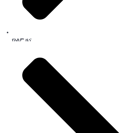
የአለም ዜና