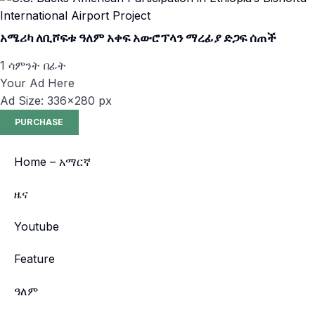
አሜሪካ ለቢሾፍቱ ዓለም አቀፍ አውሮፕላን ማረፊያ ድጋፍ ሰጠች
1 ሳምንት በፊት
Your Ad Here
Ad Size: 336x280 px
PURCHASE
Home – አማርኛ
ዜና
Youtube
Feature
ዓለም