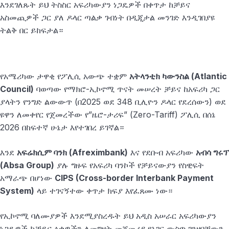
እንደገለጹት ይህ ትስስር አፍሪካውያን ነጋዴዎች በቀጥታ ከቻይና
አስመጪዎች ጋር ያለ ዶላር ጣልቃ ገብነት በዲጂታል መንገድ እንዲገበያዩ
ትልቅ በር ይከፍታል።
የአሜሪካው ታዋቂ የፖሊሲ አውጭ ተቋም
አትላንቲክ ካውንስል (Atlantic
Council)
ባወጣው የማክሮ-ኢኮኖሚ ጥናት መሠረት ቻይና ከአፍሪካ ጋር
ያላትን የንግድ ልውውጥ (በ2025 ወደ 348 ቢሊዮን ዶላር የደረሰውን) ወደ
ዩዋን ለመቀየር የጀመረችው የ”ዜሮ-ታሪፍ” (Zero-Tariff) ፖሊሲ በሰኔ
2026 በከፍተኛ ሁኔታ እየተገበረ ይገኛል።
እንደ
አፍሬክሲም ባንክ (Afreximbank)
እና የደቡብ አፍሪካው
አብሳ ግሩፕ
(Absa Group)
ያሉ ግዙፍ የአፍሪካ ባንኮች የቻይናውያን የስዊፍት
አማራጭ በሆነው
CIPS (Cross-border Interbank Payment
System)
ላይ ተገናኝተው ቀጥታ ክፍያ እየፈጸሙ ነው።
የኢኮኖሚ ባለሙያዎች እንደሚያስረዱት ይህ አዲስ አሠራር አፍሪካውያን
ነጋዴዎች ከቻይና ዕቃዎችን ለመግዛት መጀመሪያ የአገር ውስጥ ገንዘባቸውን