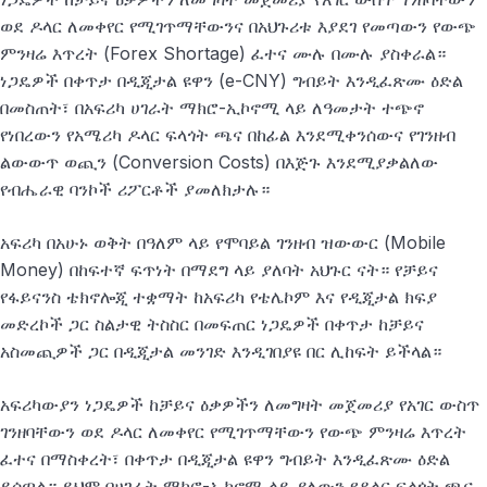
ወደ ዶላር ለመቀየር የሚገጥማቸውንና በአህጉሪቱ እያደገ የመጣውን የውጭ
ምንዛሬ እጥረት (Forex Shortage) ፈተና ሙሉ በሙሉ ያስቀራል።
ነጋዴዎች በቀጥታ በዲጂታል ዩዋን (e-CNY) ግብይት እንዲፈጽሙ ዕድል
በመስጠት፣ በአፍሪካ ሀገራት ማክሮ-ኢኮኖሚ ላይ ለዓመታት ተጭኖ
የነበረውን የአሜሪካ ዶላር ፍላጎት ጫና በከፊል እንደሚቀንሰውና የገንዘብ
ልውውጥ ወጪን (Conversion Costs) በእጅጉ እንደሚያቃልለው
የብሔራዊ ባንኮች ሪፖርቶች ያመለክታሉ።
አፍሪካ በአሁኑ ወቅት በዓለም ላይ የሞባይል ገንዘብ ዝውውር (Mobile
Money) በከፍተኛ ፍጥነት በማደግ ላይ ያለባት አህጉር ናት። የቻይና
የፋይናንስ ቴክኖሎጂ ተቋማት ከአፍሪካ የቴሌኮም እና የዲጂታል ክፍያ
መድረኮች ጋር ስልታዊ ትስስር በመፍጠር ነጋዴዎች በቀጥታ ከቻይና
አስመጪዎች ጋር በዲጂታል መንገድ እንዲገበያዩ በር ሊከፍት ይችላል።
አፍሪካውያን ነጋዴዎች ከቻይና ዕቃዎችን ለመግዛት መጀመሪያ የአገር ውስጥ
ገንዘባቸውን ወደ ዶላር ለመቀየር የሚገጥማቸውን የውጭ ምንዛሬ እጥረት
ፈተና በማስቀረት፣ በቀጥታ በዲጂታል ዩዋን ግብይት እንዲፈጽሙ ዕድል
ይሰጣል። ይህም በሀገራት ማክሮ-ኢኮኖሚ ላይ ያለውን የዶላር ፍላጎት ጫና