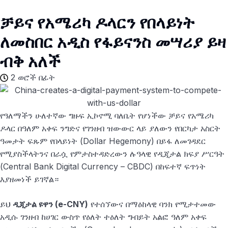
ቻይና የአሜሪካ ዶላርን የበላይነት
ለመስበር አዲስ የፋይናንስ መሣሪያ ይዛ
ብቅ አለች
2 ወሮች በፊት
የዓለማችን ሁለተኛው ግዙፍ ኢኮኖሚ ባለቤት የሆነችው ቻይና የአሜሪካ
ዶላር በዓለም አቀፍ ንግድና የገንዘብ ዝውውር ላይ ያለውን የበርካታ አስርት
ዓመታት ፍጹም የበላይነት (Dollar Hegemony) በይፋ ለመገዳደር
የሚያስችላትንና በራሷ የምታስተዳድረውን ሉዓላዊ የዲጂታል ክፍያ ሥርዓት
(Central Bank Digital Currency – CBDC) በከፍተኛ ፍጥነት
እያዘመነች ይገኛል።
ይህ
ዲጂታል ዩዋን (e-CNY)
የተሰኘውና በማዕከላዊ ባንክ የሚታተመው
አዲሱ ገንዘብ ከሀገር ውስጥ የዕለት ተዕለት ግብይት አልፎ ዓለም አቀፍ