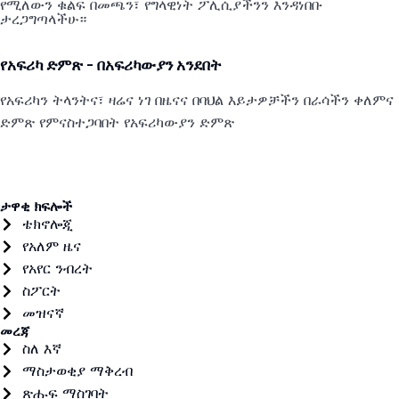
የሚለውን ቁልፍ በመጫን፣ የግላዊነት ፖሊሲያችንን እንዳነበቡ
ታረጋግጣላችሁ።
የአፍሪካ ድምጽ - በአፍሪካውያን አንደበት
የአፍሪካን ትላንትና፣ ዛሬና ነገ በዜናና በባህል እይታዎቻችን በራሳችን ቀለምና
ድምጽ የምናስተጋባበት የአፍሪካውያን ድምጽ
ታዋቂ ክፍሎች
ቴክኖሎጂ
የአለም ዜና
የአየር ንብረት
ስፖርት
መዝናኛ
መረጃ
ስለ እኛ
ማስታወቂያ ማቅረብ
ጽሑፍ ማስገባት