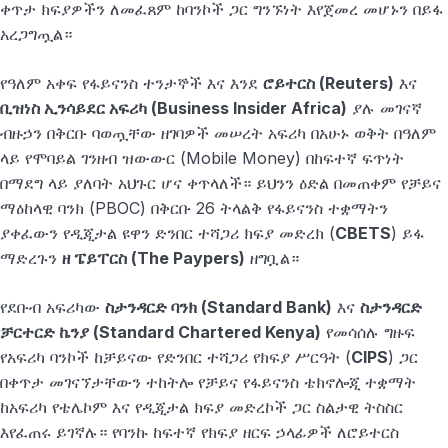
ቀጥታ ክፍያዎችን ለመፈጸም ከባንኮች ጋር ግንኙነት እየጀመረ መሆኑን በይፋ
አረጋግጧል።
የዓለም አቀፍ የፋይናንስ ተንታኞች እና እንደ
ሮይተርስ (Reuters)
እና
ቢዝነስ ኢንሳይደር አፍሪካ (Business Insider Africa)
ያሉ መገናኛ
ብዙኃን በቅርቡ ባወጧቸው ዘገባዎች መሠረት አፍሪካ በአሁኑ ወቅት በዓለም
ላይ የሞባይል ገንዘብ ዝውውር (Mobile Money) በከፍተኛ ፍጥነት
በማደግ ላይ ያለባት አህጉር ሆና ቀጥላለች። ይህንን ዕድል በመጠቀም የቻይና
ማዕከላዊ ባንክ (PBOC) በቅርቡ 26 ትላልቅ የፋይናንስ ተቋማትን
ያቀፈውን የዲጂታል ዩዋን ድንበር ተሻጋሪ ክፍያ መድረክ (
CBETS
) ይፋ
ማድረጉን
ዘ ፔይፐርስ (The Paypers)
ዘግቧል።
የደቡብ አፍሪካው
ስታንዳርድ ባንክ (Standard Bank)
እና
ስታንዳርድ
ቻርተርድ ኬንያ (Standard Chartered Kenya)
የመሳሰሉ ግዙፍ
የአፍሪካ ባንኮች ከቻይናው የድንበር ተሻጋሪ የክፍያ ሥርዓት (
CIPS
) ጋር
በቀጥታ መገናኘታቸውን ተከትሎ የቻይና የፋይናንስ ቴክኖሎጂ ተቋማት
ከአፍሪካ የቴሌኮም እና የዲጂታል ክፍያ መድረኮች ጋር ስልታዊ ትስስር
እየፈጠሩ ይገኛሉ። የባንኩ ከፍተኛ የክፍያ ዘርፍ ኃላፊዎች ለሮይተርስ