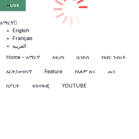
LIVE
አማርኛ
English
Français
العربية
Home – አማርኛ
አፍሪካ
ቢዝነስ
የአየር ንብረት
አርት/መዝናኛ
Feature
የአለም ዜና
ጤና
ስፖርት
ቴክኖሎጂ
YOUTUBE