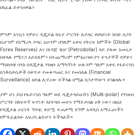
በከፊል ይቀንሰዋል።
ምንም እንኳን የቻይና ዲጂታል ክፍያ ሥርዓት ለዶላር የበላይነት ከባድ ስጋት
ቢሆንም የአሜሪካ ዶላር አሁንም በዓለም አቀፍ የትርፍ ክምችት (Global
Forex Reserves) እና በነዳጅ ገበያ (Petrodollar) ላይ ያለው አመኔታ
በቀላሉ የሚናጋ አይደለም። በተጨማሪም የምዕራባውያን ተንታኞች የቻይና
ማዕከላዊ ባንክ በዲጂታል ገንዘቡ አማካኝነት ሁሉንም ዓለም አቀፍ የፋይናንስ
እንቅስቃሴዎች በቀጥታ የመቆጣጠር እና የመሰለል (Financial
Surveillance) ዕድል ሊኖረው ይችላል በሚል ስጋታቸውን ይገልጻሉ
።
ያም ሆነ ይህ የፋይናንስ ዓለም ወደ ዲጂታላይዜሽን (Multi-polar) የገንዘብ
ሥርዓት በከፍተኛ ፍጥነት እየተጓዘ መሆኑ የማይታበል ሀቅ ነው፤ በዚህ
የዲጂታል ጦርነት ግንባር ቀደሟ ተጠቃሚ ደግሞ አዳዲስ አማራጮችን
የምትፈልገው አፍሪካ ልትሆን ትችላለች
።