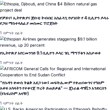
የቻይና፣ ኢትዮጵያና ጅቡቲ ትብብር አስፈላጊ የሆነበት የ 4 ቢሊዮን ዶላሩ
የጋዝ ማስተላለፊያ መስመር ፕሮጀክት
1 ሳምንት በፊት
የኢትዮጵያ አየርመንገድ 9.1 ቢሊዮን ዶላር ገቢ ማግኘቱን አስታወቀ
1 ሳምንት በፊት
“የሱዳን ቀውስ ትልቅ አደጋ ነው፤ መፍትሔውም የቀጠናውንና የዓለም
አቀፍ አካላትን የተቀናጀ ጥረት ይጠይቃል” — ጄነራል ዳግቪን አንድርሰን
(የአፍሪኮም አዛዥ)
1 ሳምንት በፊት