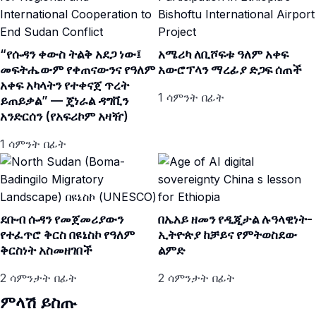
“የሱዳን ቀውስ ትልቅ አደጋ ነው፤
አሜሪካ ለቢሾፍቱ ዓለም አቀፍ
መፍትሔውም የቀጠናውንና የዓለም
አውሮፕላን ማረፊያ ድጋፍ ሰጠች
አቀፍ አካላትን የተቀናጀ ጥረት
1 ሳምንት በፊት
ይጠይቃል” — ጄነራል ዳግቪን
አንድርሰን (የአፍሪኮም አዛዥ)
1 ሳምንት በፊት
ደቡብ ሱዳን የመጀመሪያውን
በኤአይ ዘመን የዲጂታል ሉዓላዊነት-
የተፈጥሮ ቅርስ በዩኔስኮ የዓለም
ኢትዮጵያ ከቻይና የምትወስደው
ቅርስነት አስመዘገበች
ልምድ
2 ሳምንታት በፊት
2 ሳምንታት በፊት
ምላሽ ይስጡ