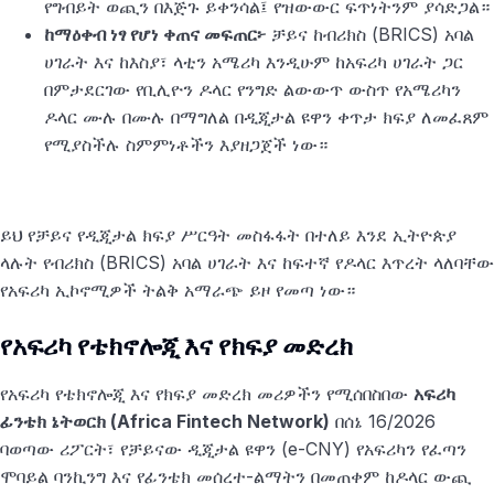
የግብይት ወጪን በእጅጉ ይቀንሳል፤ የዝውውር ፍጥነትንም ያሳድጋል።
ከማዕቀብ ነፃ የሆነ ቀጠና መፍጠር፦
ቻይና ከብሪክስ (BRICS) አባል
ሀገራት እና ከእስያ፣ ላቲን አሜሪካ እንዲሁም ከአፍሪካ ሀገራት ጋር
በምታደርገው የቢሊዮን ዶላር የንግድ ልውውጥ ውስጥ የአሜሪካን
ዶላር ሙሉ በሙሉ በማግለል በዲጂታል ዩዋን ቀጥታ ክፍያ ለመፈጸም
የሚያስችሉ ስምምነቶችን እያዘጋጀች ነው።
ይህ የቻይና የዲጂታል ክፍያ ሥርዓት መስፋፋት በተለይ እንደ ኢትዮጵያ
ላሉት የብሪክስ (BRICS) አባል ሀገራት እና ከፍተኛ የዶላር እጥረት ላለባቸው
የአፍሪካ ኢኮኖሚዎች ትልቅ አማራጭ ይዞ የመጣ ነው።
የአፍሪካ የቴክኖሎጂ እና የክፍያ መድረክ
የአፍሪካ የቴክኖሎጂ እና የክፍያ መድረክ መሪዎችን የሚሰበስበው
አፍሪካ
ፊንቴክ ኔትወርክ (Africa Fintech Network)
በሰኔ 16/2026
ባወጣው ሪፖርት፣ የቻይናው ዲጂታል ዩዋን (e-CNY) የአፍሪካን የፈጣን
ሞባይል ባንኪንግ እና የፊንቴክ መሰረተ-ልማትን በመጠቀም ከዶላር ውጪ