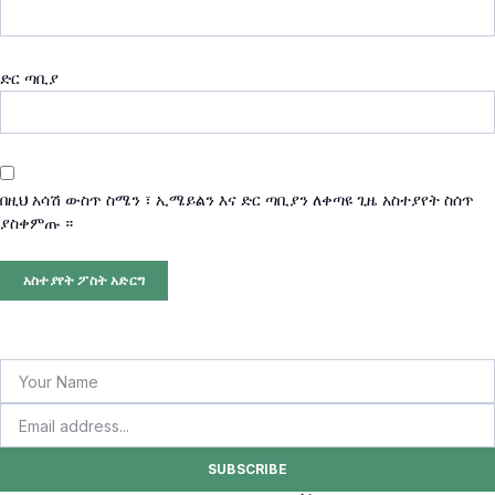
ድር ጣቢያ
በዚህ አሳሽ ውስጥ ስሜን ፣ ኢሜይልን እና ድር ጣቢያን ለቀጣዩ ጊዜ አስተያየት ስሰጥ
ያስቀምጡ ።
SUBSCRIBE