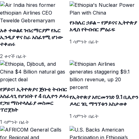
የኑክሌር ኃይል – የቻይናና ኢትዮጵያ
አዲስ የትብብር ምዕራፍ
አቶ ተወልደ ገብረማርያም የኤር
ኢንዲያ ዋና ስራ አስፈፃሚ ሆነው
1 ሳምንት በፊት
ተቀጠሩ
2 ቀኖች በፊት
የቻይና፣ ኢትዮጵያና ጅቡቲ ትብብር
አስፈላጊ የሆነበት የ 4 ቢሊዮን ዶላሩ
የኢትዮጵያ አየርመንገድ 9.1 ቢሊዮን
የጋዝ ማስተላለፊያ መስመር
ዶላር ገቢ ማግኘቱን አስታወቀ
ፕሮጀክት
1 ሳምንት በፊት
1 ሳምንት በፊት