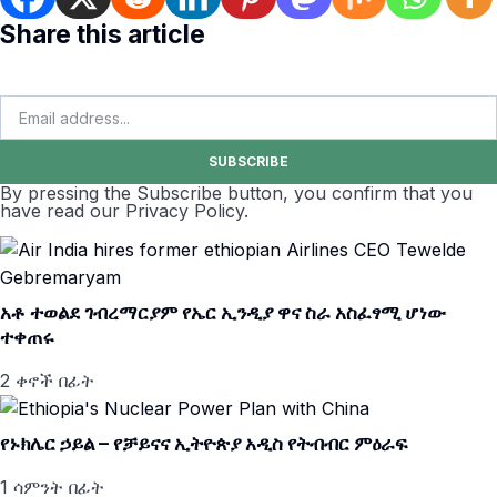
Share this article
SUBSCRIBE
By pressing the Subscribe button, you confirm that you
have read our Privacy Policy.
አቶ ተወልደ ገብረማርያም የኤር ኢንዲያ ዋና ስራ አስፈፃሚ ሆነው
ተቀጠሩ
2 ቀኖች በፊት
የኑክሌር ኃይል – የቻይናና ኢትዮጵያ አዲስ የትብብር ምዕራፍ
1 ሳምንት በፊት