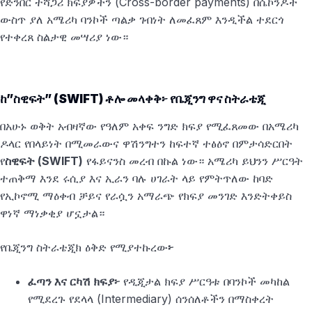
የድንበር ተሻጋሪ ክፍያዎችን (Cross-border payments) በሴኮንዶች
ውስጥ ያለ አሜሪካ ባንኮች ጣልቃ ገብነት ለመፈጸም እንዲችል ተደርጎ
የተቀረጸ ስልታዊ መሣሪያ ነው።
ከ”ስዊፍት” (SWIFT) ቶሎ መላቀቅ፦ የቤጂንግ ዋና ስትራቴጂ
በአሁኑ ወቅት አብዛኛው የዓለም አቀፍ ንግድ ክፍያ የሚፈጸመው በአሜሪካ
ዶላር የበላይነት በሚመራውና ዋሽንግተን ከፍተኛ ተፅዕኖ በምታሳድርበት
የ
ስዊፍት (SWIFT)
የፋይናንስ መረብ በኩል ነው። አሜሪካ ይህንን ሥርዓት
ተጠቅማ እንደ ሩሲያ እና ኢራን ባሉ ሀገራት ላይ የምትጥለው ከባድ
የኢኮኖሚ ማዕቀብ ቻይና የራሷን አማራጭ የክፍያ መንገድ እንድትቀይስ
ዋነኛ ማነቃቂያ ሆኗታል።
የቤጂንግ ስትራቴጂክ ዕቅድ የሚያተኩረው
፦
ፈጣን እና ርካሽ ክፍያ፦
የዲጂታል ክፍያ ሥርዓቱ በባንኮች መካከል
የሚደረጉ የደላላ (Intermediary) ሰንሰለቶችን በማስቀረት