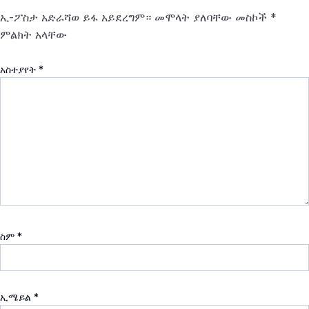
ኢ-ፖስታ አድራሻወ ይፋ አይደረግም።
መሞላት ያለባቸው መስኮች
*
ምልክት አላቸው
አስተያየት
*
ስም
*
ኢሜይል
*