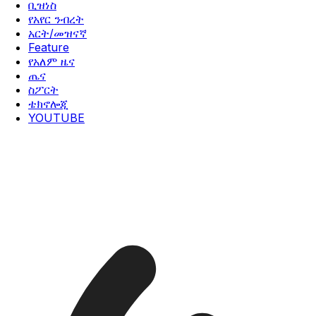
ቢዝነስ
የአየር ንብረት
አርት/መዝናኛ
Feature
የአለም ዜና
ጤና
ስፖርት
ቴክኖሎጂ
YOUTUBE