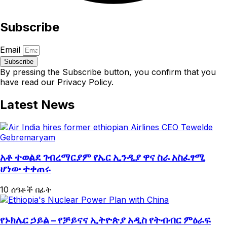
Subscribe
Email
Subscribe
By pressing the Subscribe button, you confirm that you
have read our Privacy Policy.
Latest News
አቶ ተወልደ ገብረማርያም የኤር ኢንዲያ ዋና ስራ አስፈፃሚ
ሆነው ተቀጠሩ
10 ሰዓቶች በፊት
የኑክሌር ኃይል – የቻይናና ኢትዮጵያ አዲስ የትብብር ምዕራፍ