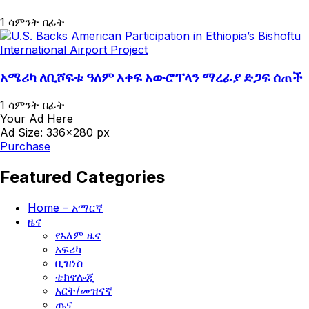
1 ሳምንት በፊት
አሜሪካ ለቢሾፍቱ ዓለም አቀፍ አውሮፕላን ማረፊያ ድጋፍ ሰጠች
1 ሳምንት በፊት
Your Ad Here
Ad Size: 336x280 px
Purchase
Featured Categories
Home – አማርኛ
ዜና
የአለም ዜና
አፍሪካ
ቢዝነስ
ቴክኖሎጂ
አርት/መዝናኛ
ጤና