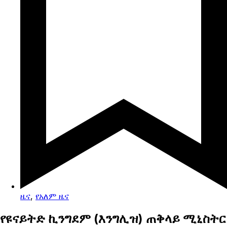
ዜና
,
የአለም ዜና
የዩናይትድ ኪንግደም (እንግሊዝ) ጠቅላይ ሚኒስትር