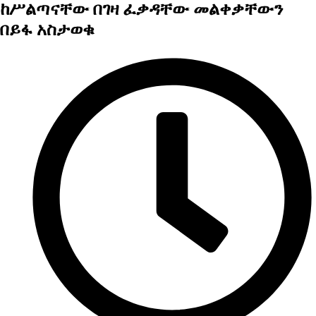
ከሥልጣናቸው በገዛ ፈቃዳቸው መልቀቃቸውን
በይፋ አስታወቁ