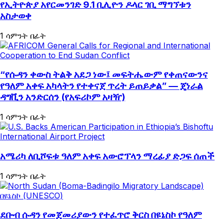
የኢትዮጵያ አየርመንገድ 9.1 ቢሊዮን ዶላር ገቢ ማግኘቱን
አስታወቀ
1 ሳምንት በፊት
“የሱዳን ቀውስ ትልቅ አደጋ ነው፤ መፍትሔውም የቀጠናውንና
የዓለም አቀፍ አካላትን የተቀናጀ ጥረት ይጠይቃል” — ጄነራል
ዳግቪን አንድርሰን (የአፍሪኮም አዛዥ)
1 ሳምንት በፊት
አሜሪካ ለቢሾፍቱ ዓለም አቀፍ አውሮፕላን ማረፊያ ድጋፍ ሰጠች
1 ሳምንት በፊት
ደቡብ ሱዳን የመጀመሪያውን የተፈጥሮ ቅርስ በዩኔስኮ የዓለም