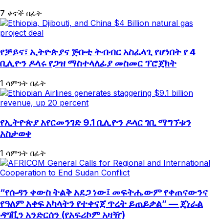
7 ቀኖች በፊት
የቻይና፣ ኢትዮጵያና ጅቡቲ ትብብር አስፈላጊ የሆነበት የ 4
ቢሊዮን ዶላሩ የጋዝ ማስተላለፊያ መስመር ፕሮጀክት
1 ሳምንት በፊት
የኢትዮጵያ አየርመንገድ 9.1 ቢሊዮን ዶላር ገቢ ማግኘቱን
አስታወቀ
1 ሳምንት በፊት
“የሱዳን ቀውስ ትልቅ አደጋ ነው፤ መፍትሔውም የቀጠናውንና
የዓለም አቀፍ አካላትን የተቀናጀ ጥረት ይጠይቃል” — ጄነራል
ዳግቪን አንድርሰን (የአፍሪኮም አዛዥ)