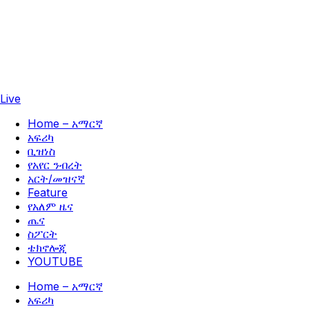
Live
Home – አማርኛ
አፍሪካ
ቢዝነስ
የአየር ንብረት
አርት/መዝናኛ
Feature
የአለም ዜና
ጤና
ስፖርት
ቴክኖሎጂ
YOUTUBE
Home – አማርኛ
አፍሪካ