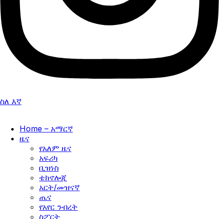
ስለ እኛ
Home – አማርኛ
ዜና
የአለም ዜና
አፍሪካ
ቢዝነስ
ቴክኖሎጂ
አርት/መዝናኛ
ጤና
የአየር ንብረት
ስፖርት