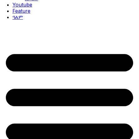
Youtube
Feature
ዓለም