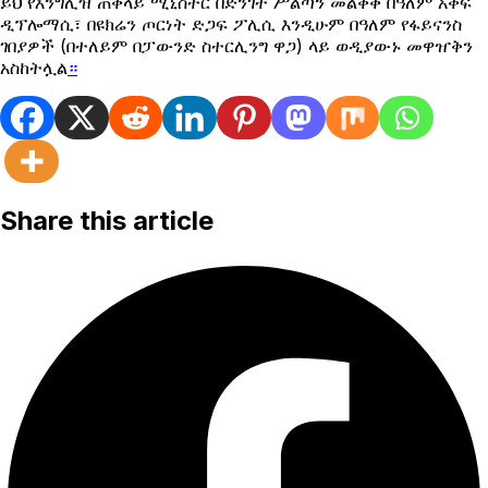
ይህ የእንግሊዝ ጠቅላይ ሚኒስትር በድንገት ሥልጣን መልቀቅ በዓለም አቀፍ
ዲፕሎማሲ፣ በዩክሬን ጦርነት ድጋፍ ፖሊሲ እንዲሁም በዓለም የፋይናንስ
ገበያዎች (በተለይም በፓውንድ ስተርሊንግ ዋጋ) ላይ ወዲያውኑ መዋዠቅን
አስከትሏል
።
Share this article