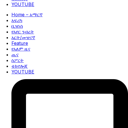
YOUTUBE
Home – አማርኛ
አፍሪካ
ቢዝነስ
የአየር ንብረት
አርት/መዝናኛ
Feature
የአለም ዜና
ጤና
ስፖርት
ቴክኖሎጂ
YOUTUBE