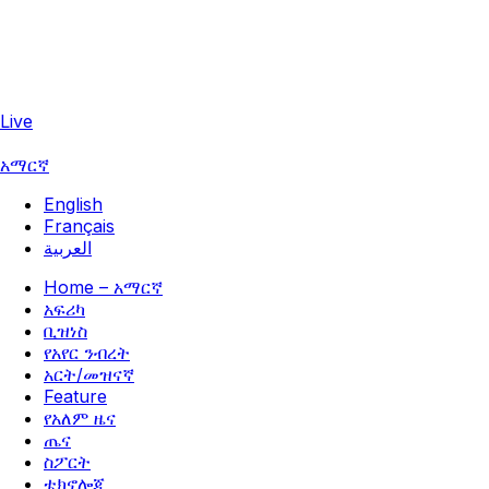
Live
አማርኛ
English
Français
العربية
Home – አማርኛ
አፍሪካ
ቢዝነስ
የአየር ንብረት
አርት/መዝናኛ
Feature
የአለም ዜና
ጤና
ስፖርት
ቴክኖሎጂ