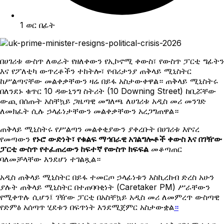
1 ወር በፊት
በሀገሪቱ ውስጥ ለወራት የዘለቀውን የኢኮኖሚ ቀውስ፣ የውስጥ ፓርቲ ግፊትን
እና የፖለቲካ ውጥረቶችን ተከትሎ፣ የብሪታንያ ጠቅላይ ሚኒስትር
ከሥልጣናቸው መልቀቃቸውን ዛሬ በይፋ አስታውቀዋል። ጠቅላይ ሚኒስትሩ
በለንደኑ ቁጥር 10 ዳውኒንግ ስትሪት (10 Downing Street) ከቢሯቸው
ውጪ በሰጡት አስቸኳይ ጋዜጣዊ መግለጫ ለሀገሪቱ አዲስ መሪ መንገድ
ለመክፈት ሲሉ ኃላፊነታቸውን መልቀቃቸውን አረጋግጠዋል።
ጠቅላይ ሚኒስትሩ የሥልጣን መልቀቂያውን ያቀረቡት በሀገሪቱ እየናረ
የመጣውን
የኑሮ ውድነት፣ የቁልፍ ማኅበራዊ አገልግሎቶች ቀውስ እና በገዥው
ፓርቲ ውስጥ የተፈጠረውን ከፍተኛ የውስጥ ክፍፍል
መቆጣጠር
ባለመቻላቸው እንደሆነ ተገልጿል።
አዲስ ጠቅላይ ሚኒስትር በይፋ ተመርጦ ኃላፊነቱን እስኪረከብ ድረስ አሁን
ያሉት ጠቅላይ ሚኒስትር በተጠባባቂነት (Caretaker PM) ሥራቸውን
የሚቀጥሉ ሲሆን፤ ገዥው ፓርቲ በአስቸኳይ አዲስ መሪ ለመምረጥ ውስጣዊ
የድምፅ አሰጣጥ ሂደቱን በፍጥነት እንደሚጀምር አስታውቋል
።