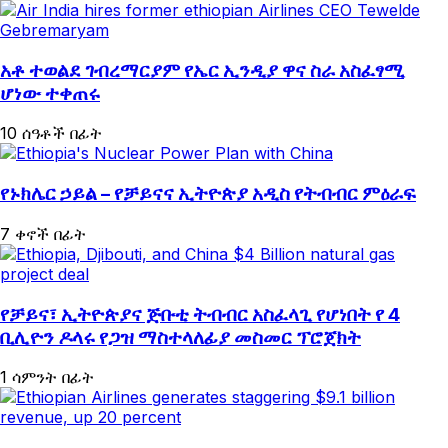
አቶ ተወልደ ገብረማርያም የኤር ኢንዲያ ዋና ስራ አስፈፃሚ
ሆነው ተቀጠሩ
10 ሰዓቶች በፊት
የኑክሌር ኃይል – የቻይናና ኢትዮጵያ አዲስ የትብብር ምዕራፍ
7 ቀኖች በፊት
የቻይና፣ ኢትዮጵያና ጅቡቲ ትብብር አስፈላጊ የሆነበት የ 4
ቢሊዮን ዶላሩ የጋዝ ማስተላለፊያ መስመር ፕሮጀክት
1 ሳምንት በፊት