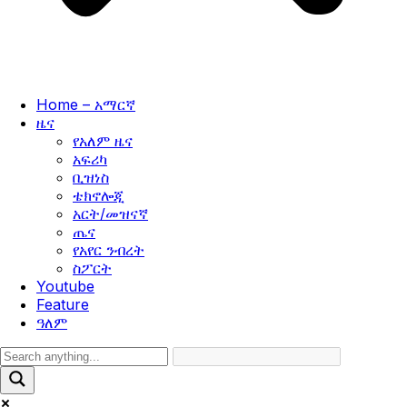
Home – አማርኛ
ዜና
የአለም ዜና
አፍሪካ
ቢዝነስ
ቴክኖሎጂ
አርት/መዝናኛ
ጤና
የአየር ንብረት
ስፖርት
Youtube
Feature
ዓለም