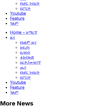
የአየር ንብረት
ስፖርት
Youtube
Feature
ዓለም
Home – አማርኛ
ዜና
የአለም ዜና
አፍሪካ
ቢዝነስ
ቴክኖሎጂ
አርት/መዝናኛ
ጤና
የአየር ንብረት
ስፖርት
Youtube
Feature
ዓለም
More News