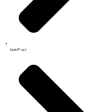
የአለም ዜና