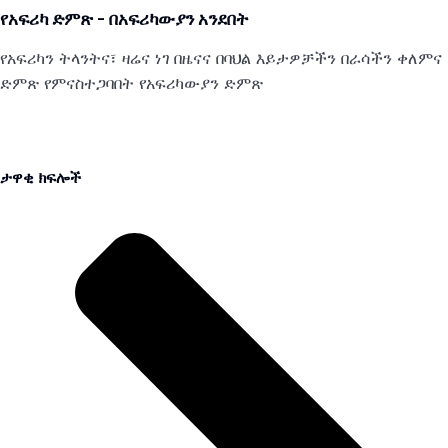
የአፍሪካ ድምጽ - በአፍሪካውያን አንደበት
የአፍሪካን ትላንትና፣ ዛሬና ነገ በዜናና በባህል እይታዎቻችን በራሳችን ቀለምና
ድምጽ የምናስተጋባበት የአፍሪካውያን ድምጽ
ታዋቂ ክፍሎች