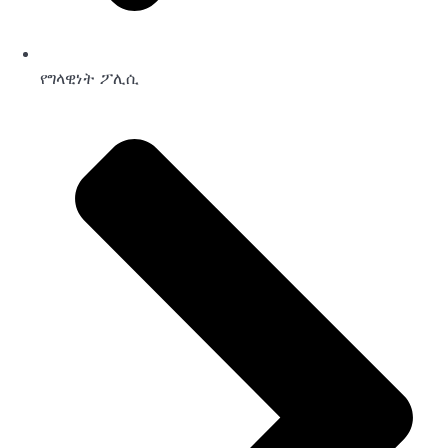
የግላዊነት ፖሊሲ