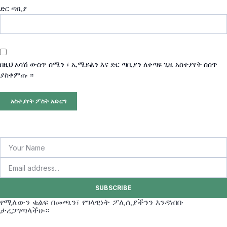
ድር ጣቢያ
በዚህ አሳሽ ውስጥ ስሜን ፣ ኢሜይልን እና ድር ጣቢያን ለቀጣዩ ጊዜ አስተያየት ስሰጥ
ያስቀምጡ ።
SUBSCRIBE
የሚለውን ቁልፍ በመጫን፣ የግላዊነት ፖሊሲያችንን እንዳነበቡ
ታረጋግጣላችሁ።