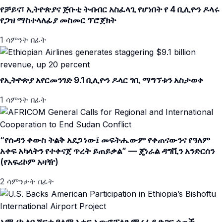
የቻይና፣ ኢትዮጵያና ጅቡቲ ትብብር አስፈላጊ የሆነበት የ 4 ቢሊዮን ዶላሩ
የጋዝ ማስተላለፊያ መስመር ፕሮጀክት
1 ሳምንት በፊት
የኢትዮጵያ አየርመንገድ 9.1 ቢሊዮን ዶላር ገቢ ማግኘቱን አስታወቀ
1 ሳምንት በፊት
“የሱዳን ቀውስ ትልቅ አደጋ ነው፤ መፍትሔውም የቀጠናውንና የዓለም
አቀፍ አካላትን የተቀናጀ ጥረት ይጠይቃል” — ጄነራል ዳግቪን አንድርሰን
(የአፍሪኮም አዛዥ)
2 ሳምንታት በፊት