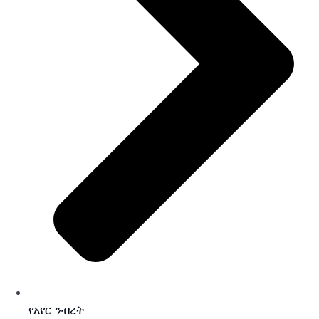
የአየር ንብረት