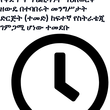
ዘውዴ በተባበሩት መንግሥታት
ድርጅት (ተመድ) ከፍተኛ የስትራቴጂ
ገምጋሚ ሆነው ተመደቡ