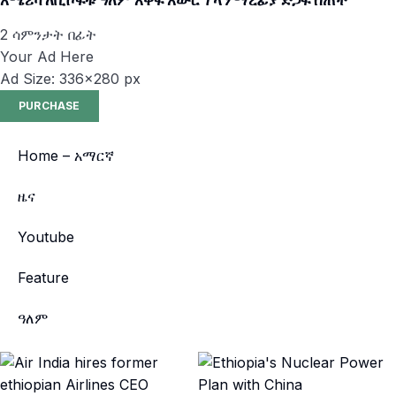
አሜሪካ ለቢሾፍቱ ዓለም አቀፍ አውሮፕላን ማረፊያ ድጋፍ ሰጠች
2 ሳምንታት በፊት
Your Ad Here
Ad Size: 336x280 px
PURCHASE
Home – አማርኛ
ዜና
Youtube
Feature
ዓለም