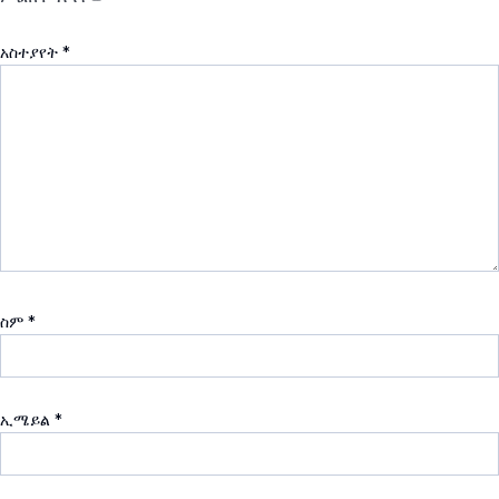
አስተያየት
*
ስም
*
ኢሜይል
*