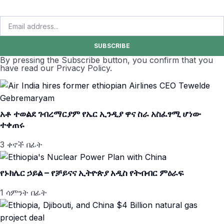
SUBSCRIBE
By pressing the Subscribe button, you confirm that you
have read our Privacy Policy.
አቶ ተወልደ ገብረማርያም የኤር ኢንዲያ ዋና ስራ አስፈፃሚ ሆነው
ተቀጠሩ
3 ቀኖች በፊት
የኑክሌር ኃይል – የቻይናና ኢትዮጵያ አዲስ የትብብር ምዕራፍ
1 ሳምንት በፊት