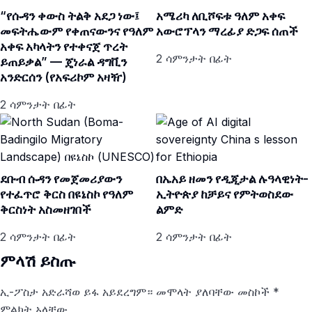
“የሱዳን ቀውስ ትልቅ አደጋ ነው፤
አሜሪካ ለቢሾፍቱ ዓለም አቀፍ
መፍትሔውም የቀጠናውንና የዓለም
አውሮፕላን ማረፊያ ድጋፍ ሰጠች
አቀፍ አካላትን የተቀናጀ ጥረት
2 ሳምንታት በፊት
ይጠይቃል” — ጄነራል ዳግቪን
አንድርሰን (የአፍሪኮም አዛዥ)
2 ሳምንታት በፊት
ደቡብ ሱዳን የመጀመሪያውን
በኤአይ ዘመን የዲጂታል ሉዓላዊነት-
የተፈጥሮ ቅርስ በዩኔስኮ የዓለም
ኢትዮጵያ ከቻይና የምትወስደው
ቅርስነት አስመዘገበች
ልምድ
2 ሳምንታት በፊት
2 ሳምንታት በፊት
ምላሽ ይስጡ
ኢ-ፖስታ አድራሻወ ይፋ አይደረግም።
መሞላት ያለባቸው መስኮች
*
ምልክት አላቸው