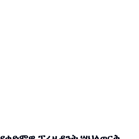
የቀድሞዋ ፕሬዚዳንት ሣህለወርቅ