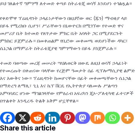
ይህ ገለልተኛ ግምገማ ለተመድ ቀጣይ ስትራቴጂ ወሳኝ እንደሆነ ተገልጿል።
የቀድሞዋ ፕሬዚዳንት ኃላፊነታቸውን በዚህኛው ወር (ጁን) ማብቂያ ላይ
በይፋ የሚረከቡ ሲሆን፣ ሥራቸውን በኒውዮርክ በሚገኘው የተመድ ዋና
መሥሪያ ቤት ከተመድ የጸጥታው ምክር ቤት አባላት ጋር በሚያደርጉት
ምክክር ይጀምራሉ። በመቀጠልም የቢሮው መቀመጫ ወደሆነችው ዳካር፣
ሴኔጋል በማምራት ስትራቴጂያዊ ግምገማውን በይፋ ያስጀምራሉ።
ተመድ ባወጣው መረጃ መሠረት ሣህለወርቅ ዘውዴ ለዚህ ወሳኝ ኃላፊነት
የተመረጡት በቀጠናው ባላቸው የረጅም ዓመታት ሰፊ ዲፕሎማሲያዊ ልምድ
እና እውቅና ነው። ፕሬዚዳንት ከመሆናቸው በፊት መቀመጫቸውን ሴኔጋል
በማድረግ ለማሊ፣ ጊኒ እና ኬፕ ቨርዴ የኢትዮጵያ ባለሙሉ ሥልጣን
አምባሳደር ሆነው ማገልገላቸው የምዕራብ አፍሪካን ጂኦ-ፖለቲካዊ ፈተናዎች
በጥልቀት እንዲረዱ ትልቅ አቅም ሆኗቸዋል።
Share this article