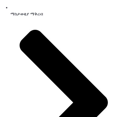
ማስታወቂያ ማቅረብ