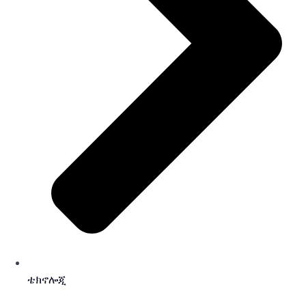
ቴክኖሎጂ