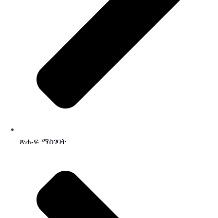
ጽሑፍ ማስገባት