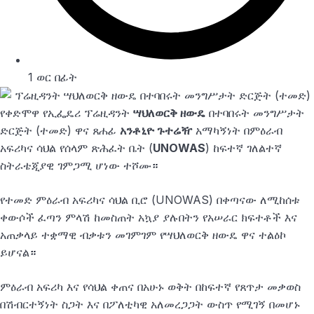
1 ወር በፊት
የቀድሞዋ የኢፌዴሪ ፕሬዚዳንት
ሣህለወርቅ ዘውዴ
በተባበሩት መንግሥታት
ድርጅት (ተመድ) ዋና ጸሐፊ
አንቶኒዮ ጉተሬዥ
አማካኝነት በምዕራብ
አፍሪካና ሳህል የሰላም ጽሕፈት ቤት (
UNOWAS
) ከፍተኛ ገለልተኛ
ስትራቴጂያዊ ገምጋሚ ሆነው ተሾሙ
።
የተመድ ምዕራብ አፍሪካና ሳህል ቢሮ (UNOWAS) በቀጣናው ለሚከሰቱ
ቀውሶች ፈጣን ምላሽ ከመስጠት አኳያ ያሉበትን የአሠራር ክፍተቶች እና
አጠቃላይ ተቋማዊ ብቃቱን መገምገም የሣህለወርቅ ዘውዴ ዋና ተልዕኮ
ይሆናል
።
ምዕራብ አፍሪካ እና የሳህል ቀጠና በአሁኑ ወቅት በከፍተኛ የጸጥታ መቃወስ
በሽብርተኝነት ስጋት እና በፖለቲካዊ አለመረጋጋት ውስጥ የሚገኝ በመሆኑ