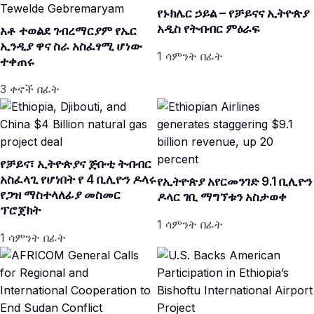
የኑክሌር ኃይል – የቻይናና ኢትዮጵያ
አዲስ የትብብር ምዕራፍ
አቶ ተወልደ ገብረማርያም የኤር
ኢንዲያ ዋና ስራ አስፈፃሚ ሆነው
1 ሳምንት በፊት
ተቀጠሩ
3 ቀኖች በፊት
የቻይና፣ ኢትዮጵያና ጅቡቲ ትብብር
አስፈላጊ የሆነበት የ 4 ቢሊዮን ዶላሩ
የኢትዮጵያ አየርመንገድ 9.1 ቢሊዮን
የጋዝ ማስተላለፊያ መስመር
ዶላር ገቢ ማግኘቱን አስታወቀ
ፕሮጀክት
1 ሳምንት በፊት
1 ሳምንት በፊት