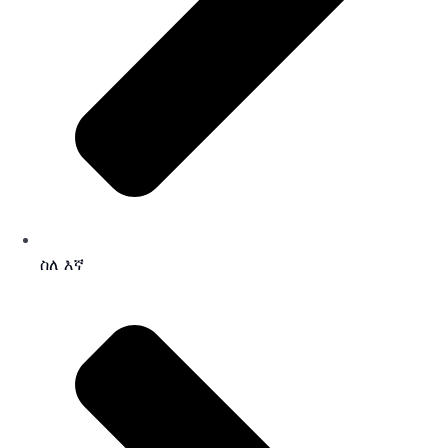
ስለ እኛ