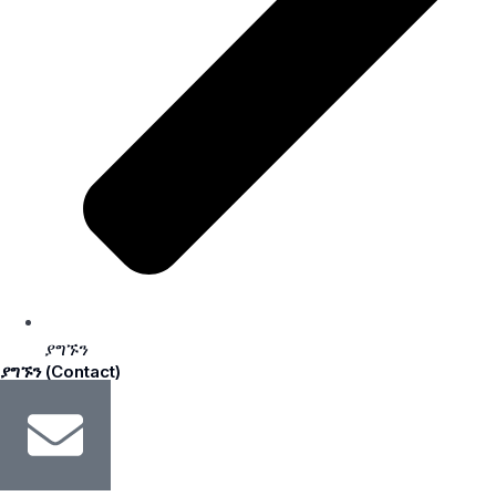
ያግኙን
ያግኙን (Contact)