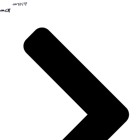
መዝናኛ
መረጃ