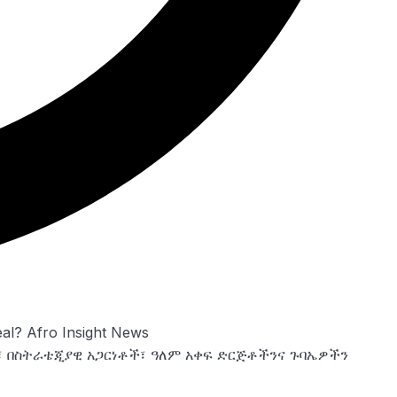
 በስትራቴጂያዊ አጋርነቶች፣ ዓለም አቀፍ ድርጅቶችንና ጉባኤዎችን