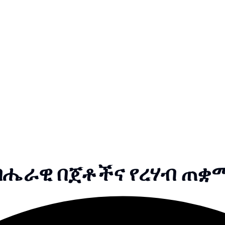
 ብሔራዊ በጀቶችና የረሃብ ጠቋ