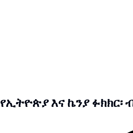
የኢትዮጵያ እና ኬንያ ፉክክር፡