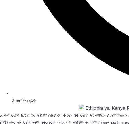
2 ወሮች በፊት
ኢትዮጵያና ኬንያ በተለይም በአፍሪካ ቀንድ በተጽዕኖ አንዳቸው ሌላኛቸውን
በማስተናገድ እንዲሁም በቀጠናዊ ግጭቶች የሽምግልና ሚና በመጫወት ተጽ