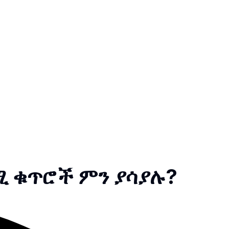
ሚ ቁጥሮች ምን ያሳያሉ?