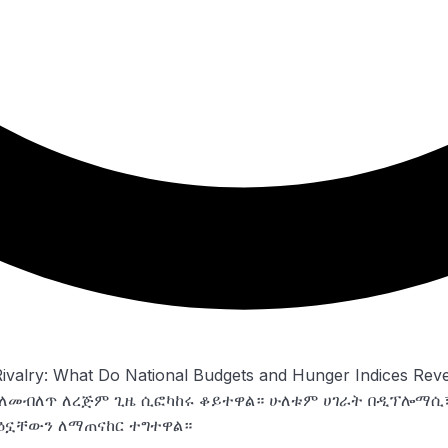
 ለመብለጥ ለረጅም ጊዜ ሲፎካከሩ ቆይተዋል። ሁለቱም ሀገራት በዲፕሎማሲ፣
ዕኗቸውን ለማጠናከር ተግተዋል።