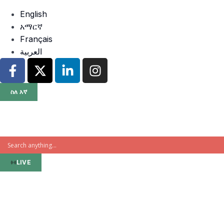
ነሐሴ 1, 2018 ዓ.ም
English
አማርኛ
Français
العربية
ስለ እኛ
LIVE