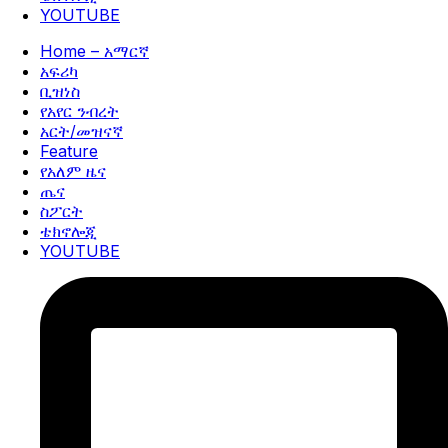
YOUTUBE
Home – አማርኛ
አፍሪካ
ቢዝነስ
የአየር ንብረት
አርት/መዝናኛ
Feature
የአለም ዜና
ጤና
ስፖርት
ቴክኖሎጂ
YOUTUBE