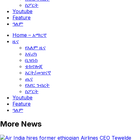
ስፖርት
Youtube
Feature
ዓለም
Home – አማርኛ
ዜና
የአለም ዜና
አፍሪካ
ቢዝነስ
ቴክኖሎጂ
አርት/መዝናኛ
ጤና
የአየር ንብረት
ስፖርት
Youtube
Feature
ዓለም
More News