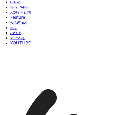
ቢዝነስ
የአየር ንብረት
አርት/መዝናኛ
Feature
የአለም ዜና
ጤና
ስፖርት
ቴክኖሎጂ
YOUTUBE