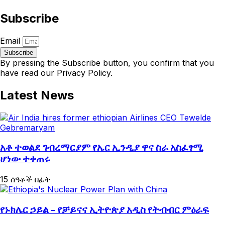
Subscribe
Email
Subscribe
By pressing the Subscribe button, you confirm that you
have read our Privacy Policy.
Latest News
አቶ ተወልደ ገብረማርያም የኤር ኢንዲያ ዋና ስራ አስፈፃሚ
ሆነው ተቀጠሩ
15 ሰዓቶች በፊት
የኑክሌር ኃይል – የቻይናና ኢትዮጵያ አዲስ የትብብር ምዕራፍ