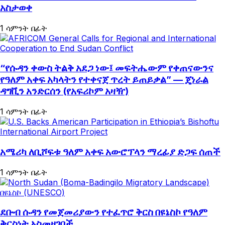
አስታወቀ
1 ሳምንት በፊት
“የሱዳን ቀውስ ትልቅ አደጋ ነው፤ መፍትሔውም የቀጠናውንና
የዓለም አቀፍ አካላትን የተቀናጀ ጥረት ይጠይቃል” — ጄነራል
ዳግቪን አንድርሰን (የአፍሪኮም አዛዥ)
1 ሳምንት በፊት
አሜሪካ ለቢሾፍቱ ዓለም አቀፍ አውሮፕላን ማረፊያ ድጋፍ ሰጠች
1 ሳምንት በፊት
ደቡብ ሱዳን የመጀመሪያውን የተፈጥሮ ቅርስ በዩኔስኮ የዓለም
ቅርስነት አስመዘገበች