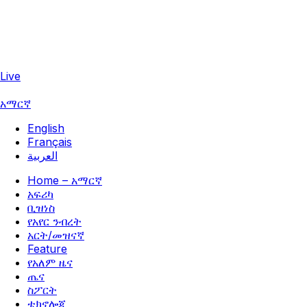
Live
አማርኛ
English
Français
العربية
Home – አማርኛ
አፍሪካ
ቢዝነስ
የአየር ንብረት
አርት/መዝናኛ
Feature
የአለም ዜና
ጤና
ስፖርት
ቴክኖሎጂ