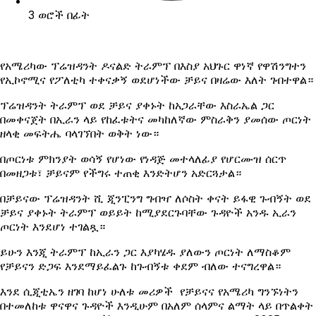
3 ወሮች በፊት
የአሜሪካው ፕሬዝዳንት ዶናልድ ትራምፕ በእስያ አህጉር ዋነኛ የዋሽንግተን
የኢኮኖሚና የፖለቲካ ተቀናቃኝ ወደሆነችው ቻይና በዛሬው እለት ገብተዋል።
ፕሬዝዳንት ትራምፕ ወደ ቻይና ያቀኑት ከአጋራቸው እስራኤል ጋር
በመቀናጀት በኢራን ላይ የከፈቱትና መካከለኛው ምስራቅን ያመሰው ጦርነት
ዘላቂ መፍትሔ ባላገኘበት ወቅት ነው።
በጦርነቱ ምክንያት ወሳኝ የሆነው የነዳጅ መተላለፊያ የሆርሙዝ ሰርጥ
በመዘጋቱ፣ ቻይናም የችግሩ ተጠቂ እንድትሆን አድርጓታል።
በቻይናው ፕሬዝዳንት ሺ ጂንፒንግ ግብዣ ለሶስት ቀናት ይፋዊ ጉብኝት ወደ
ቻይና ያቀኑት ትራምፕ ወይይት ከሚያደርጉባቸው ጉዳዮች አንዱ ኢራን
ጦርነት እንደሆነ ተገልጿ።
ይሁን እንጂ ትራምፕ ከኢራን ጋር እያካሄዱ ያለውን ጦርነት ለማስቆም
የቻይናን ድጋፍ እንደማይፈልጉ ከጉብኝቱ ቀደም ብለው ተናግረዋል።
እንደ ሲጂቲኤን ዘገባ ከሆነ ሁለቱ መሪዎች የቻይናና የአሜሪካ ግንኙነትን
በተመለከቱ ዋናዋና ጉዳዮች እንዲሁም በአለም ሰላምና ልማት ላይ በጥልቀት