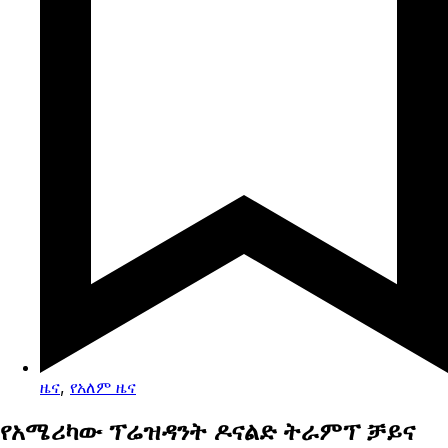
ዜና
,
የአለም ዜና
የአሜሪካው ፕሬዝዳንት ዶናልድ ትራምፕ ቻይና