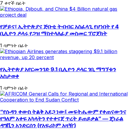
7 ቀኖች በፊት
የቻይና፣ ኢትዮጵያና ጅቡቲ ትብብር አስፈላጊ የሆነበት የ 4
ቢሊዮን ዶላሩ የጋዝ ማስተላለፊያ መስመር ፕሮጀክት
1 ሳምንት በፊት
የኢትዮጵያ አየርመንገድ 9.1 ቢሊዮን ዶላር ገቢ ማግኘቱን
አስታወቀ
1 ሳምንት በፊት
“የሱዳን ቀውስ ትልቅ አደጋ ነው፤ መፍትሔውም የቀጠናውንና
የዓለም አቀፍ አካላትን የተቀናጀ ጥረት ይጠይቃል” — ጄነራል
ዳግቪን አንድርሰን (የአፍሪኮም አዛዥ)