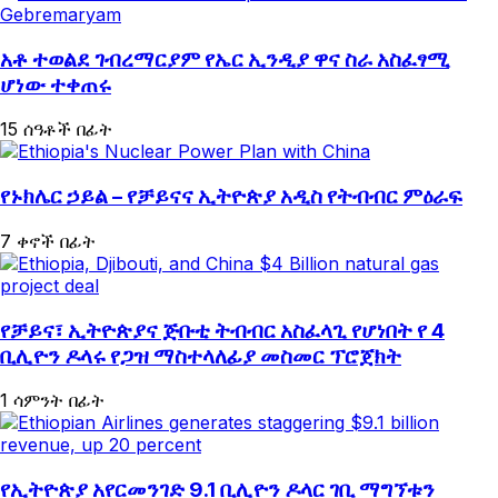
አቶ ተወልደ ገብረማርያም የኤር ኢንዲያ ዋና ስራ አስፈፃሚ
ሆነው ተቀጠሩ
15 ሰዓቶች በፊት
የኑክሌር ኃይል – የቻይናና ኢትዮጵያ አዲስ የትብብር ምዕራፍ
7 ቀኖች በፊት
የቻይና፣ ኢትዮጵያና ጅቡቲ ትብብር አስፈላጊ የሆነበት የ 4
ቢሊዮን ዶላሩ የጋዝ ማስተላለፊያ መስመር ፕሮጀክት
1 ሳምንት በፊት
የኢትዮጵያ አየርመንገድ 9.1 ቢሊዮን ዶላር ገቢ ማግኘቱን