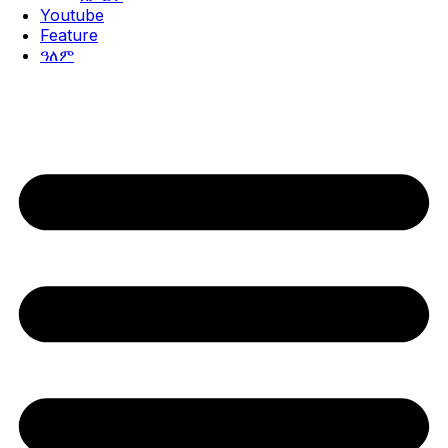
Youtube
Feature
ዓለም