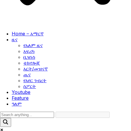
Home – አማርኛ
ዜና
የአለም ዜና
አፍሪካ
ቢዝነስ
ቴክኖሎጂ
አርት/መዝናኛ
ጤና
የአየር ንብረት
ስፖርት
Youtube
Feature
ዓለም