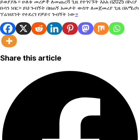
ይወያያሉ። ሁለቱ መሪዎች ለመጨረሻ ጊዜ የተገናኙት እአአ በ2025 በኮሪያ
ቡሳን ነበር። ይህ ጉብኝት በዘጠኝ አመታት ውስጥ ለመጀመሪያ ጊዜ በአሜሪካ
ፕሬዝደንት የተደረገ የቻይና ጉብኝት ነው
።
Share this article