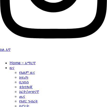
ስለ እኛ
Home – አማርኛ
ዜና
የአለም ዜና
አፍሪካ
ቢዝነስ
ቴክኖሎጂ
አርት/መዝናኛ
ጤና
የአየር ንብረት
ስፖርት