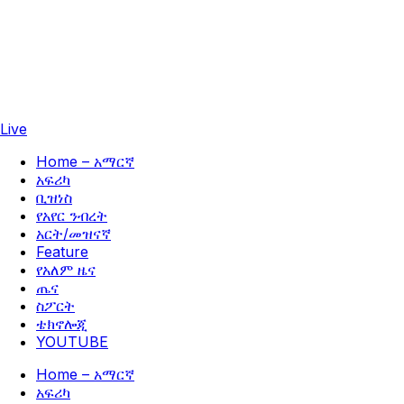
Live
Home – አማርኛ
አፍሪካ
ቢዝነስ
የአየር ንብረት
አርት/መዝናኛ
Feature
የአለም ዜና
ጤና
ስፖርት
ቴክኖሎጂ
YOUTUBE
Home – አማርኛ
አፍሪካ