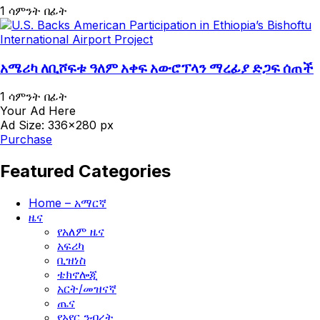
1 ሳምንት በፊት
አሜሪካ ለቢሾፍቱ ዓለም አቀፍ አውሮፕላን ማረፊያ ድጋፍ ሰጠች
1 ሳምንት በፊት
Your Ad Here
Ad Size: 336x280 px
Purchase
Featured Categories
Home – አማርኛ
ዜና
የአለም ዜና
አፍሪካ
ቢዝነስ
ቴክኖሎጂ
አርት/መዝናኛ
ጤና
የአየር ንብረት