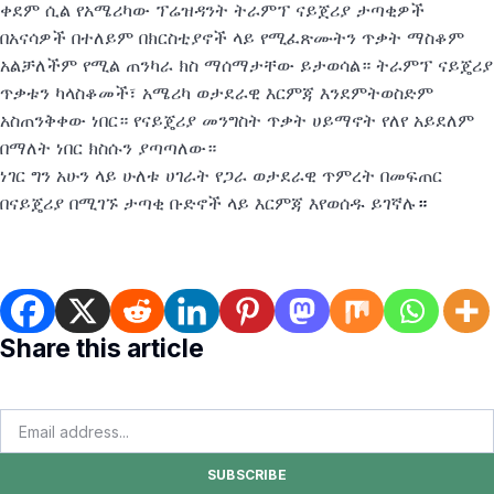
ቀደም ሲል የአሜሪካው ፕሬዝዳንት ትራምፕ ናይጀሪያ ታጣቂዎች
በአናሳዎች በተለይም በክርስቲያኖች ላይ የሚፈጽሙትን ጥቃት ማስቆም
አልቻለችም የሚል ጠንካራ ክስ ማሰማታቸው ይታወሳል። ትራምፕ ናይጄሪያ
ጥቃቱን ካላስቆመች፣ አሜሪካ ወታደራዊ እርምጃ እንደምትወስድም
አስጠንቅቀው ነበር። የናይጄሪያ መንግስት ጥቃት ሀይማኖት የለየ አይደለም
በማለት ነበር ክስሱን ያጣጣለው።
ነገር ግን አሁን ላይ ሁለቱ ሀገራት የጋራ ወታደራዊ ጥምረት በመፍጠር
በናይጄሪያ በሚገኙ ታጣቂ ቡድኖች ላይ እርምጃ እየወሰዱ ይገኛሉ
።
Share this article
SUBSCRIBE