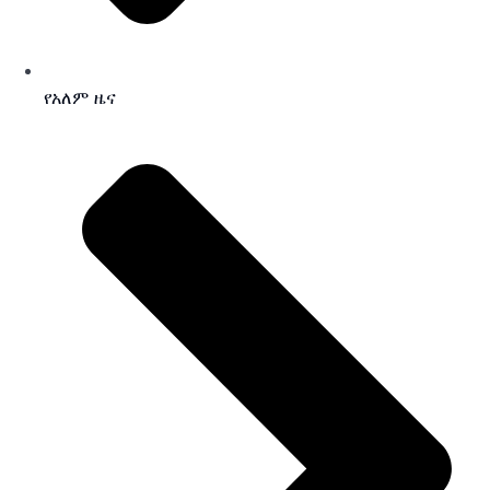
የአለም ዜና