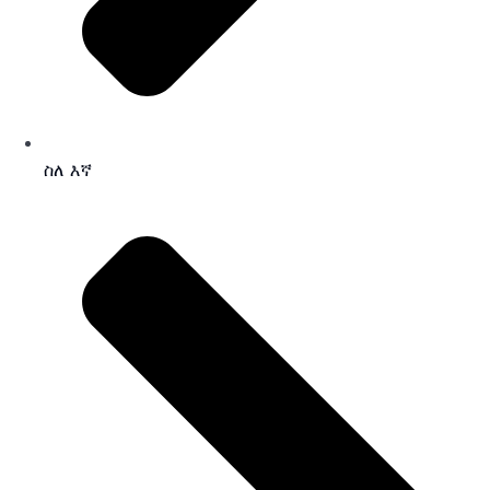
ስለ እኛ