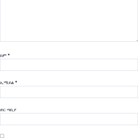
ስም
*
ኢሜይል
*
ድር ጣቢያ