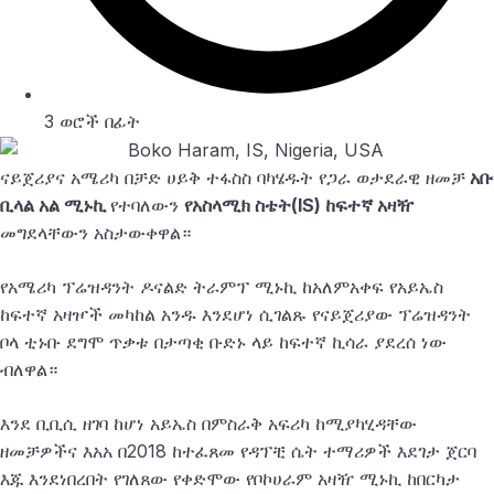
3 ወሮች በፊት
ናይጀሪያና አሜሪካ በቻድ ሀይቅ ተፋስስ ባካሄዱት የጋራ ወታደራዊ ዘመቻ
አቡ
ቢላል አል ሚኑኪ
የተባለውን
የአስላሚክ ስቴት(IS) ከፍተኛ አዛዥ
መግደላቸውን አስታውቀዋል።
የአሜሪካ ፕሬዝዳንት ዶናልድ ትራምፕ ሚኑኪ ከአለምአቀፍ የአይኤስ
ከፍተኛ አዛዦች መካከል አንዱ እንደሆነ ሲገልጹ የናይጀሪያው ፕሬዝዳንት
ቦላ ቲኑቡ ደግሞ ጥቃቱ በታጣቂ ቡድኑ ላይ ከፍተኛ ኪሳራ ያደረሰ ነው
ብለዋል።
እንደ ቢቢሲ ዘገባ ከሆነ አይኤስ በምስራቅ አፍሪካ ከሚያካሂዳቸው
ዘመቻዎችና እአአ በ2018 ከተፈጸመ የዳፕቺ ሴት ተማሪዎች እደገታ ጀርባ
እጁ እንደነበረበት የገለጸው የቀድሞው የቦኮሀራም አዛዥ ሚኑኪ ከበርካታ