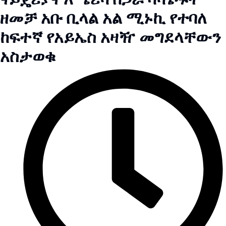
ዘመቻ አቡ ቢላል አል ሚኑኪ የተባለ
ከፍተኛ የአይኤስ አዛዥ መግደላቸውን
አስታወቁ