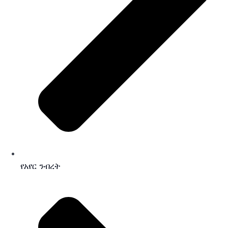
የአየር ንብረት