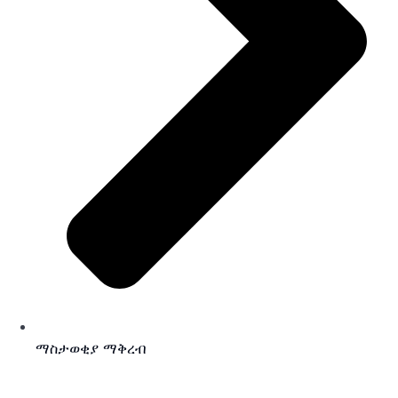
ማስታወቂያ ማቅረብ