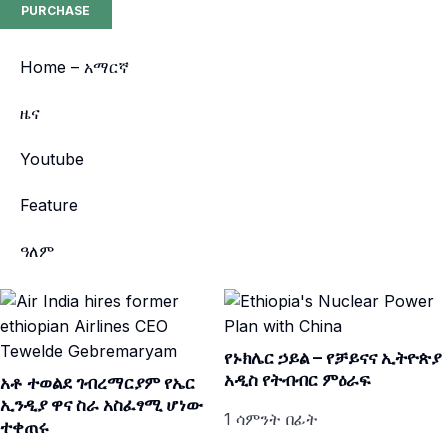
PURCHASE
Home – አማርኛ
ዜና
Youtube
Feature
ዓለም
የኑክሌር ኃይል – የቻይናና ኢትዮጵያ
አዲስ የትብብር ምዕራፍ
አቶ ተወልደ ገብረማርያም የኤር
ኢንዲያ ዋና ስራ አስፈፃሚ ሆነው
1 ሳምንት በፊት
ተቀጠሩ