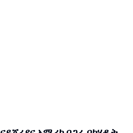
ናይጄሪያና አሜሪካ በጋራ ባካሄዱት