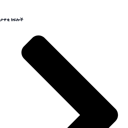
ታዋቂ ክፍሎች