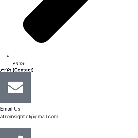
ያግኙን
ያግኙን (Contact)
Email Us
afroinsight.et@gmail.com