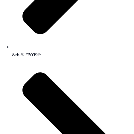
ጽሑፍ ማስገባት