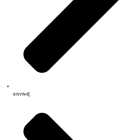
ቴክኖሎጂ