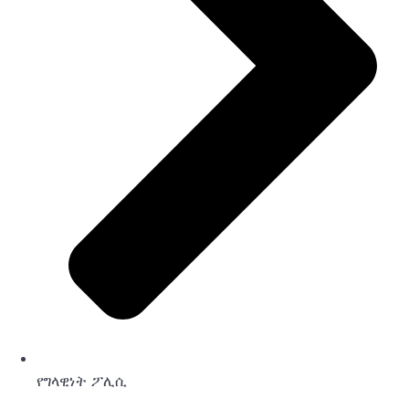
የግላዊነት ፖሊሲ