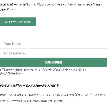
በዚህ አሳሽ ውስጥ ስሜን ፣ ኢሜይልን እና ድር ጣቢያን ለቀጣዩ ጊዜ አስተያየት ስሰጥ
ያስቀምጡ ።
SUBSCRIBE
የሚለውን ቁልፍ በመጫን፣ የግላዊነት ፖሊሲያችንን እንዳነበቡ
ታረጋግጣላችሁ።
የአፍሪካ ድምጽ - በአፍሪካውያን አንደበት
የአፍሪካን ትላንትና፣ ዛሬና ነገ በዜናና በባህል እይታዎቻችን በራሳችን ቀለምና
ድምጽ የምናስተጋባበት የአፍሪካውያን ድምጽ