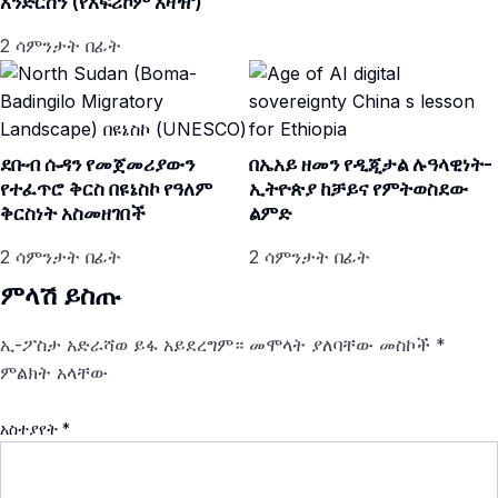
አንድርሰን (የአፍሪኮም አዛዥ)
2 ሳምንታት በፊት
ደቡብ ሱዳን የመጀመሪያውን
በኤአይ ዘመን የዲጂታል ሉዓላዊነት-
የተፈጥሮ ቅርስ በዩኔስኮ የዓለም
ኢትዮጵያ ከቻይና የምትወስደው
ቅርስነት አስመዘገበች
ልምድ
2 ሳምንታት በፊት
2 ሳምንታት በፊት
ምላሽ ይስጡ
ኢ-ፖስታ አድራሻወ ይፋ አይደረግም።
መሞላት ያለባቸው መስኮች
*
ምልክት አላቸው
አስተያየት
*