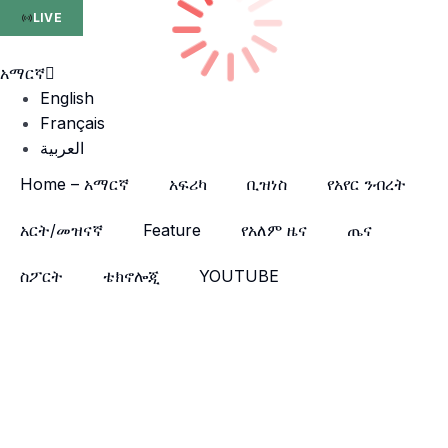
LIVE
አማርኛ
English
Français
العربية
Home – አማርኛ
አፍሪካ
ቢዝነስ
የአየር ንብረት
አርት/መዝናኛ
Feature
የአለም ዜና
ጤና
ስፖርት
ቴክኖሎጂ
YOUTUBE