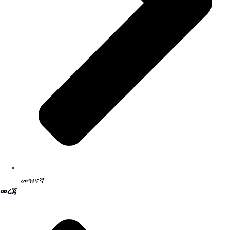
መዝናኛ
መረጃ