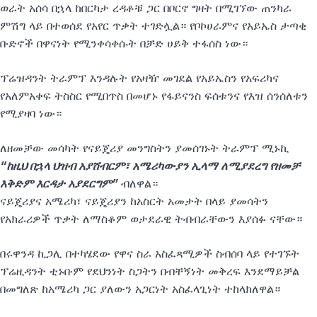
ወራት አሰሳ በኋላ ከበርካታ ረዳቶቹ ጋር በቦርኖ ግዛት በሚገኘው ጠንካራ
ምሽግ ላይ በተወሰደ የአየር ጥቃት ተገድሏል። የቦኮሀራምና የአይኤስ ታጣቂ
ቡድኖች በዋናነት የሚንቀሳቀሱት በቻድ ሀይቅ ተፋሰስ ነው።
ፕሬዝዳንት ትራምፕ እንዳሉት የአዛዥ መገደል የአይኤስን የአፍሪካና
የአለምአቀፍ ትስስር የሚበጥስ በመሆኑ የፋይናንስ ፍሰቱንና የእዝ ሰንሰለቱን
የሚያዛባ ነው።
ለዘመቻው መሳካት የናይጄሪያ መንግስትን ያመሰገኑት ትራምፕ ሚኑኪ
“ከዚህ በኋላ ህዝብ አያሸብርም፣ አሜሪካውያን ኢላማ ለሚያደረግ የዘመቻ
እቅድም እርዳታ አያደርግም”
ብለዋል።
ናይጄሪያና አሜሪካ፣ ናይጄሪያን ከአስርት አመታት በላይ ያመሳትን
የአክራሪዎች ጥቃት ለማስቆም ወታደራዊ ትብብራቸውን እያሰፉ ናቸው።
በሩዋንዳ ኪጋሊ በተካሄደው የዋና ስራ አስፈጻሚዎች ስብሰባ ላይ የተገኙት
ፕሬዚዳንት ቲኑቡም የደህንነት ስጋትን በብቸኝነት መቅረፍ እንደማይቻል
በመግለጽ ከአሜሪካ ጋር ያለውን አጋርነት አስፈላጊነት ተከላክለዋል።