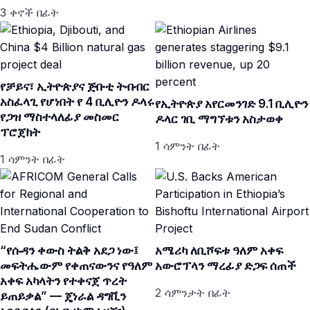
3 ቀኖች በፊት
የቻይና፣ ኢትዮጵያና ጅቡቲ ትብብር
አስፈላጊ የሆነበት የ 4 ቢሊዮን ዶላሩ
የኢትዮጵያ አየርመንገድ 9.1 ቢሊዮን
የጋዝ ማስተላለፊያ መስመር
ዶላር ገቢ ማግኘቱን አስታወቀ
ፕሮጀክት
1 ሳምንት በፊት
1 ሳምንት በፊት
“የሱዳን ቀውስ ትልቅ አደጋ ነው፤
አሜሪካ ለቢሾፍቱ ዓለም አቀፍ
መፍትሔውም የቀጠናውንና የዓለም
አውሮፕላን ማረፊያ ድጋፍ ሰጠች
አቀፍ አካላትን የተቀናጀ ጥረት
2 ሳምንታት በፊት
ይጠይቃል” — ጄነራል ዳግቪን