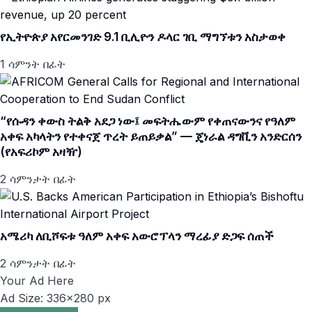
የኢትዮጵያ አየርመንገድ 9.1 ቢሊዮን ዶላር ገቢ ማግኘቱን አስታወቀ
1 ሳምንት በፊት
“የሱዳን ቀውስ ትልቅ አደጋ ነው፤ መፍትሔውም የቀጠናውንና የዓለም
አቀፍ አካላትን የተቀናጀ ጥረት ይጠይቃል” — ጄነራል ዳግቪን አንድርሰን
(የአፍሪኮም አዛዥ)
2 ሳምንታት በፊት
አሜሪካ ለቢሾፍቱ ዓለም አቀፍ አውሮፕላን ማረፊያ ድጋፍ ሰጠች
2 ሳምንታት በፊት
Your Ad Here
Ad Size: 336x280 px