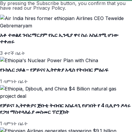
By pressing the Subscribe button, you confirm that you
have read our Privacy Policy.
አቶ ተወልደ ገብረማርያም የኤር ኢንዲያ ዋና ስራ አስፈፃሚ ሆነው
ተቀጠሩ
3 ቀኖች በፊት
የኑክሌር ኃይል – የቻይናና ኢትዮጵያ አዲስ የትብብር ምዕራፍ
1 ሳምንት በፊት
የቻይና፣ ኢትዮጵያና ጅቡቲ ትብብር አስፈላጊ የሆነበት የ 4 ቢሊዮን ዶላሩ
የጋዝ ማስተላለፊያ መስመር ፕሮጀክት
1 ሳምንት በፊት