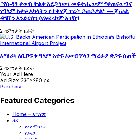
“የሱዳን ቀውስ ትልቅ አደጋ ነው፤ መፍትሔውም የቀጠናውንና
የዓለም አቀፍ አካላትን የተቀናጀ ጥረት ይጠይቃል” — ጄነራል
ዳግቪን አንድርሰን (የአፍሪኮም አዛዥ)
2 ሳምንታት በፊት
አሜሪካ ለቢሾፍቱ ዓለም አቀፍ አውሮፕላን ማረፊያ ድጋፍ ሰጠች
2 ሳምንታት በፊት
Your Ad Here
Ad Size: 336x280 px
Purchase
Featured Categories
Home – አማርኛ
ዜና
የአለም ዜና
አፍሪካ