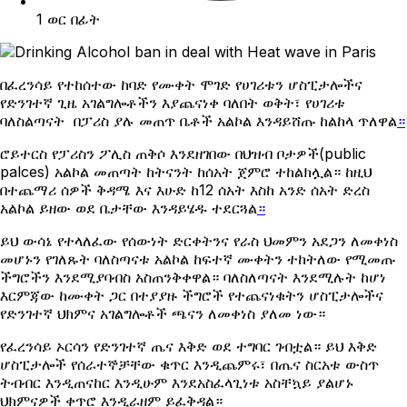
1 ወር በፊት
በፈረንሳይ የተከሰተው ከባድ የሙቀት ሞገድ የሀገሪቱን ሆስፒታሎችና
የድንገተኛ ጊዜ አገልግሎቶችን እያጨናነቀ ባለበት ወቅት፣ የሀገሪቱ
ባለስልጣናት በፓሪስ ያሉ መጠጥ ቤቶች አልኮል እንዳይሸጡ ከልከላ ጥለዋል
።
ሮይተርስ የፓሪስን ፖሊስ ጠቅሶ እንደዘገበው በህዝብ ቦታዎች(public
palces) አልኮል መጠጣት ከትናንት ከሰአት ጀምሮ ተከልክሏል። ከዚህ
በተጨማሪ ሰዎች ቅዳሜ እና እሁድ ከ12 ሰአት እስከ አንድ ሰአት ድረስ
አልኮል ይዘው ወደ ቤታቸው እንዳይሄዱ ተደርጓል
።
ይህ ውሳኔ የተላለፈው የሰውነት ድርቀትንና የራስ ህመምን አደጋን ለመቀነስ
መሆኑን የገለጹት ባለስጣናቱ አልኮል ከፍተኛ ሙቀትን ተከትለው የሚመጡ
ችግሮችን እንደሚያባብስ አስጠንቅቀዋል። ባለስለጣናት እንደሚሉት ከሆነ
እርምጃው ከሙቀት ጋር በተያያዙ ችግሮች የተጨናነቁትን ሆስፒታሎችና
የድንገተኛ ህክምና አገልግሎቶች ጫናን ለመቀነስ ያለመ ነው።
የፈረንሳይ ኦርሳን የድንገተኛ ጤና እቅድ ወደ ተግባር ገብቷል። ይህ እቅድ
ሆስፒታሎች የሰራተኞቻቸው ቁጥር እንዲጨምሩ፣ በጤና ስርአቱ ውስጥ
ትብብር እንዲጠናከር እንዲሁም እንደአስፈላጊነቱ አስቸኳይ ያልሆኑ
ህክምናዎች ቀጥሮ እንዲራዘም ይፈቅዳል።