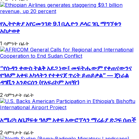
የኢትዮጵያ አየርመንገድ 9.1 ቢሊዮን ዶላር ገቢ ማግኘቱን
አስታወቀ
1 ሳምንት በፊት
“የሱዳን ቀውስ ትልቅ አደጋ ነው፤ መፍትሔውም የቀጠናውንና
የዓለም አቀፍ አካላትን የተቀናጀ ጥረት ይጠይቃል” — ጄነራል
ዳግቪን አንድርሰን (የአፍሪኮም አዛዥ)
2 ሳምንታት በፊት
አሜሪካ ለቢሾፍቱ ዓለም አቀፍ አውሮፕላን ማረፊያ ድጋፍ ሰጠች
2 ሳምንታት በፊት