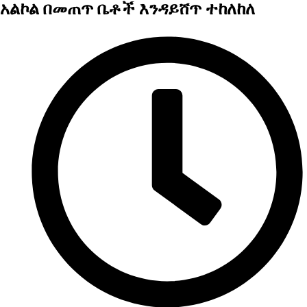
አልኮል በመጠጥ ቤቶች እንዳይሸጥ ተከለከለ