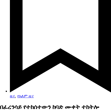
ዜና
,
የአለም ዜና
በፈረንሳይ የተከሰተውን ከባድ ሙቀት ተከትሎ