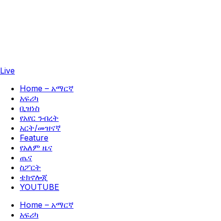
Live
Home – አማርኛ
አፍሪካ
ቢዝነስ
የአየር ንብረት
አርት/መዝናኛ
Feature
የአለም ዜና
ጤና
ስፖርት
ቴክኖሎጂ
YOUTUBE
Home – አማርኛ
አፍሪካ