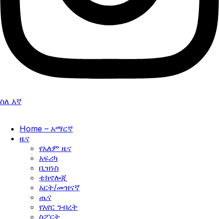
ስለ እኛ
Home – አማርኛ
ዜና
የአለም ዜና
አፍሪካ
ቢዝነስ
ቴክኖሎጂ
አርት/መዝናኛ
ጤና
የአየር ንብረት
ስፖርት