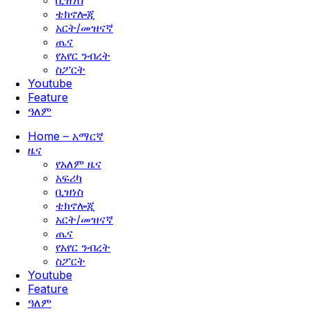
ቢዝነስ
ቴክኖሎጂ
አርት/መዝናኛ
ጤና
የአየር ንብረት
ስፖርት
Youtube
Feature
ዓለም
Home – አማርኛ
ዜና
የአለም ዜና
አፍሪካ
ቢዝነስ
ቴክኖሎጂ
አርት/መዝናኛ
ጤና
የአየር ንብረት
ስፖርት
Youtube
Feature
ዓለም