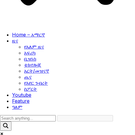
Home – አማርኛ
ዜና
የአለም ዜና
አፍሪካ
ቢዝነስ
ቴክኖሎጂ
አርት/መዝናኛ
ጤና
የአየር ንብረት
ስፖርት
Youtube
Feature
ዓለም