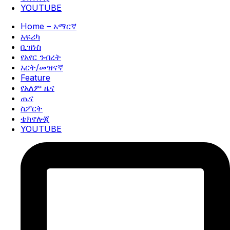
YOUTUBE
Home – አማርኛ
አፍሪካ
ቢዝነስ
የአየር ንብረት
አርት/መዝናኛ
Feature
የአለም ዜና
ጤና
ስፖርት
ቴክኖሎጂ
YOUTUBE