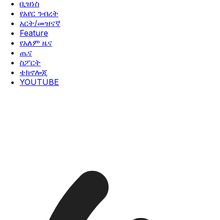
ቢዝነስ
የአየር ንብረት
አርት/መዝናኛ
Feature
የአለም ዜና
ጤና
ስፖርት
ቴክኖሎጂ
YOUTUBE