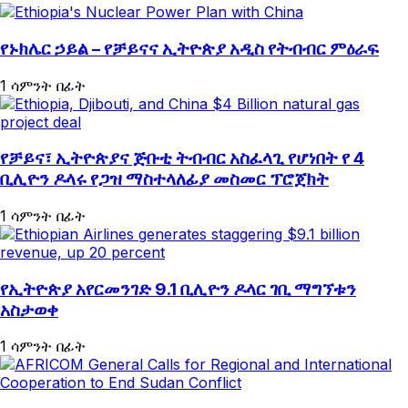
የኑክሌር ኃይል – የቻይናና ኢትዮጵያ አዲስ የትብብር ምዕራፍ
1 ሳምንት በፊት
የቻይና፣ ኢትዮጵያና ጅቡቲ ትብብር አስፈላጊ የሆነበት የ 4
ቢሊዮን ዶላሩ የጋዝ ማስተላለፊያ መስመር ፕሮጀክት
1 ሳምንት በፊት
የኢትዮጵያ አየርመንገድ 9.1 ቢሊዮን ዶላር ገቢ ማግኘቱን
አስታወቀ
1 ሳምንት በፊት