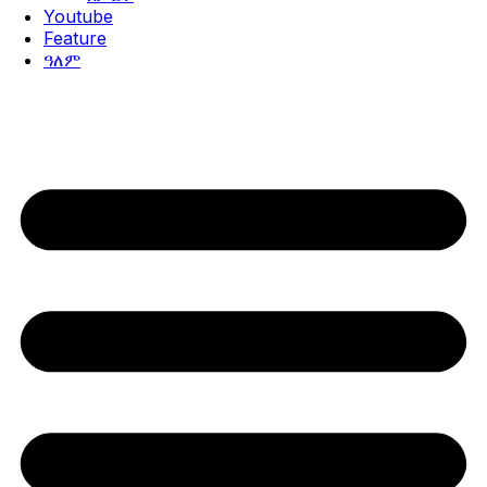
Youtube
Feature
ዓለም