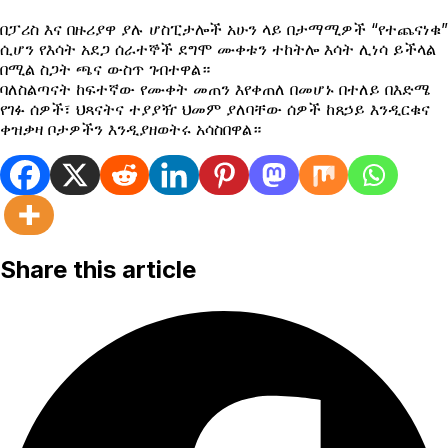
በፓሪስ እና በዙሪያዋ ያሉ ሆስፒታሎች አሁን ላይ በታማሚዎች “የተጨናነቁ”
ሲሆን የእሳት አደጋ ሰራተኞች ደግሞ ሙቀቱን ተከትሎ እሳት ሊነሳ ይችላል
በሚል ስጋት ጫና ውስጥ ገብተዋል።
ባለስልጣናት ከፍተኛው የሙቀት መጠን እየቀጠለ በመሆኑ በተለይ በእድሜ
የገፉ ሰዎች፣ ህጻናትና ተያያዥ ህመም ያለባቸው ሰዎች ከጸኃይ እንዲርቁና
ቀዝቃዛ ቦታዎችን እንዲያዘወትሩ አሳስበዋል።
Share this article