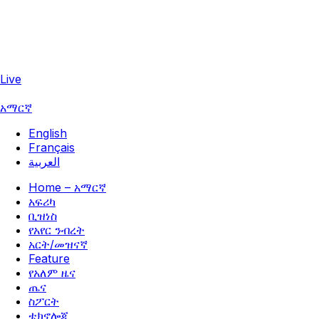
Live
አማርኛ
English
Français
العربية
Home – አማርኛ
አፍሪካ
ቢዝነስ
የአየር ንብረት
አርት/መዝናኛ
Feature
የአለም ዜና
ጤና
ስፖርት
ቴክኖሎጂ