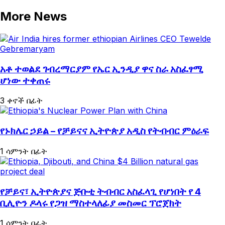
More News
አቶ ተወልደ ገብረማርያም የኤር ኢንዲያ ዋና ስራ አስፈፃሚ
ሆነው ተቀጠሩ
3 ቀኖች በፊት
የኑክሌር ኃይል – የቻይናና ኢትዮጵያ አዲስ የትብብር ምዕራፍ
1 ሳምንት በፊት
የቻይና፣ ኢትዮጵያና ጅቡቲ ትብብር አስፈላጊ የሆነበት የ 4
ቢሊዮን ዶላሩ የጋዝ ማስተላለፊያ መስመር ፕሮጀክት
1 ሳምንት በፊት